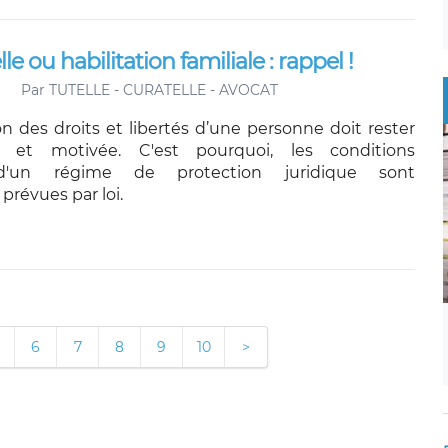
e ou habilitation familiale : rappel !
Par
TUTELLE - CURATELLE - AVOCAT
on des droits et libertés d’une personne doit rester
le et motivée. C'est pourquoi, les conditions
 d'un régime de protection juridique sont
prévues par loi.
6
7
8
9
10
>