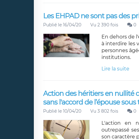
Les EHPAD ne sont pas des pri
Publié le 16/04/20
Vu 2 390 fois
0
En dehors de l
à interdire les 
personnes âgée
institutions.
Lire la suite
Action des héritiers en nullit
sans l'accord de l’épouse sous 
Publié le 10/04/20
Vu 3 802 fois
0
L'action en n
outrepassé ses
son caractère p