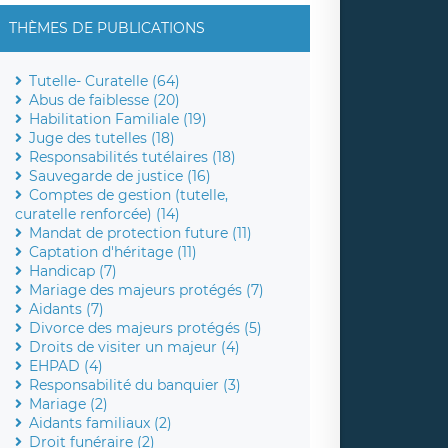
THÈMES DE PUBLICATIONS
Tutelle- Curatelle (64)
Abus de faiblesse (20)
Habilitation Familiale (19)
Juge des tutelles (18)
Responsabilités tutélaires (18)
Sauvegarde de justice (16)
Comptes de gestion (tutelle,
curatelle renforcée) (14)
Mandat de protection future (11)
Captation d'héritage (11)
Handicap (7)
Mariage des majeurs protégés (7)
Aidants (7)
Divorce des majeurs protégés (5)
Droits de visiter un majeur (4)
EHPAD (4)
Responsabilité du banquier (3)
Mariage (2)
Aidants familiaux (2)
Droit funéraire (2)