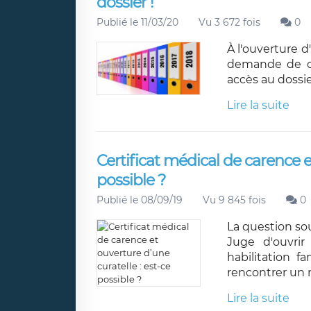
dossier !
Publié le 11/03/20
Vu 3 672 fois
0
À l'ouverture d
demande de ch
accès au dossie
Lire la suite
Certificat médical de carence e
possible ?
Publié le 08/09/19
Vu 9 845 fois
0
La question sou
Juge d'ouvrir
habilitation f
rencontrer un 
Lire la suite