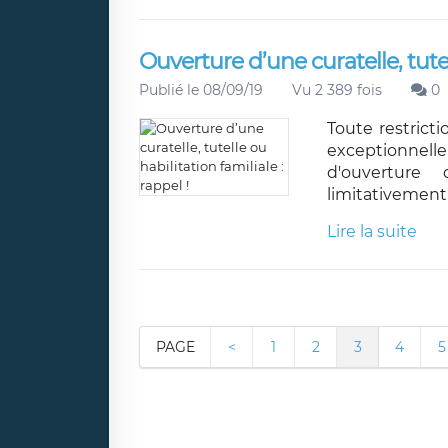
Ouverture d’une curatelle, tutell
Publié le 08/09/19
Vu 2 389 fois
0
Toute restricti
exceptionnel
d'ouverture
limitativement 
Lire la suite
PAGE
<
1
2
3
4
5