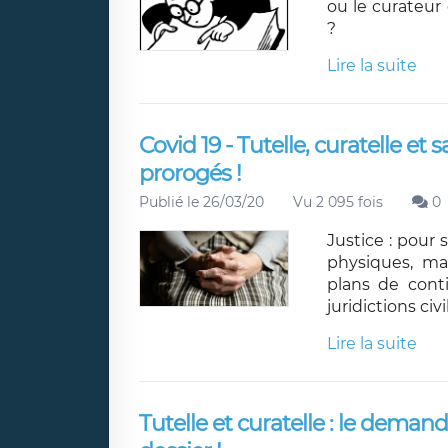
ou le curateur
?
Lire la suite
Covid 19 - Tutelle, curatelle et 
prorogés !
Publié le 26/03/20
Vu 2 095 fois
0
Justice : pour 
physiques, ma
plans de conti
juridictions civi
Lire la suite
Tutelle et curatelle : le demande