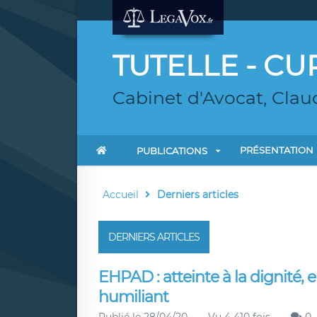
TUTELLE - CU
Cabinet d'Avocat, Claud
PRÉSENTATION
PUBLICATIONS
Accueil
Derniers articles
DERNIERS ARTICLES
EHPAD : atteinte à la dignité,
humiliant