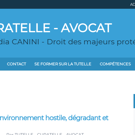
AD
RATELLE - AVOCAT
ia CANINI - Droit des majeurs proté
CONTACT
SE FORMER SUR LA TUTELLE
COMPÉTENCES
 environnement hostile, dégradant et