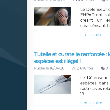
Publié le 28/04/20
Vu 4 410 fois
0
Le Défenseur d
EHPAD ont subi
créant un en
caractérisant l
Lire la suite
Tutelle et curatelle renforcée :
espèces est illégal !
Publié le 16/04/20
Vu 2 678 fois
0
Le Défenseur 
espèces dans
restrictives rel
19.
Lire la suite