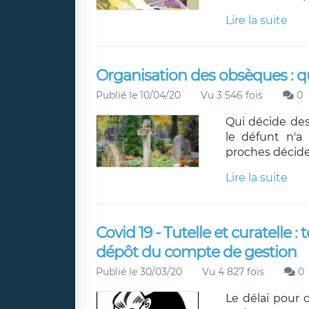
Lire la suite
Organisation des obsèques : que
Publié le 10/04/20
Vu 3 546 fois
0
Qui décide des
le défunt n'a 
proches décide
Lire la suite
Covid 19 - Tutelle et curatelle :
dépôt du compte de gestion
Publié le 30/03/20
Vu 4 827 fois
0
Le délai pour 