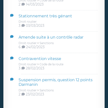
Droit routier
Code de la route
2
14/03/2023
Stationnement très génant
Droit routier
3
03/03/2023
Amende suite à un contrôle radar
Droit routier
Sanctions
6
24/02/2023
Contravention vitesse
Droit routier
Code de la route
3
28/02/2023
Suspension permis, question 12 points
Darmanin
Droit routier
Sanctions
2
23/02/2023