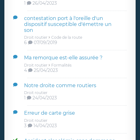
1
26/04/2023
contestation port à l'oreille d'un
dispositif susceptible d'émettre un
son
Droit routier
Code de la route
6
07/09/2019
Ma remorque est-elle assurée ?
Droit routier
Formalités
4
25/04/2023
Notre droite comme routiers
Droit routier
1
24/04/2023
Erreur de carte grise
Droit routier
3
14/04/2023