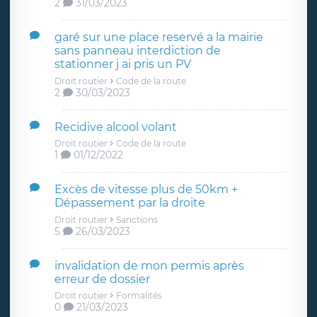
2
31/03/2023
garé sur une place reservé a la mairie
sans panneau interdiction de
stationner j ai pris un PV
Droit routier
Code de la route
2
30/03/2023
Recidive alcool volant
Droit routier
Code de la route
1
01/12/2022
Excès de vitesse plus de 50km +
Dépassement par la droite
Droit routier
Sanctions
5
26/03/2023
invalidation de mon permis après
erreur de dossier
Droit routier
Formalités
0
21/03/2023