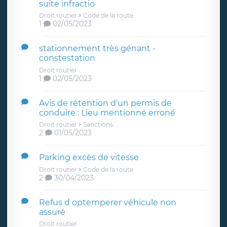
suite infractio
Droit routier
Code de la route
1
02/05/2023
stationnement très génant -
constestation
Droit routier
1
02/05/2023
Avis de rétention d'un permis de
conduire : Lieu mentionné erroné
Droit routier
Sanctions
2
01/05/2023
Parking excès de vitesse
Droit routier
Code de la route
2
30/04/2023
Refus d optemperer véhicule non
assuré
Droit routier