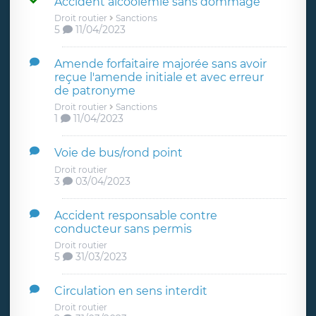
Accident alcoolémie sans dommage
Droit routier
Sanctions
5
11/04/2023
Amende forfaitaire majorée sans avoir
reçue l'amende initiale et avec erreur
de patronyme
Droit routier
Sanctions
1
11/04/2023
Voie de bus/rond point
Droit routier
3
03/04/2023
Accident responsable contre
conducteur sans permis
Droit routier
5
31/03/2023
Circulation en sens interdit
Droit routier