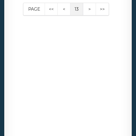
PAGE
<<
<
13
>
>>