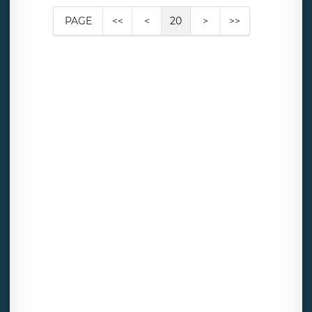
PAGE
<<
<
20
>
>>