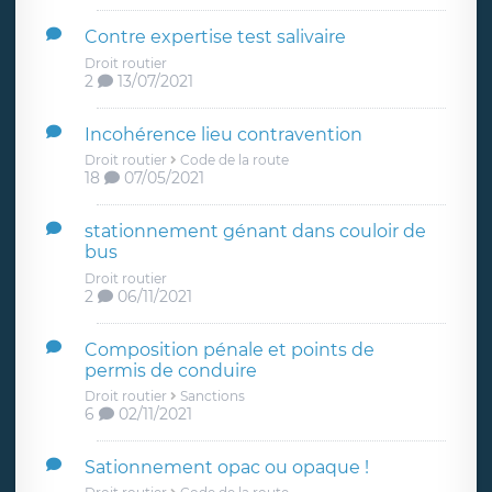
Contre expertise test salivaire
Droit routier
2
13/07/2021
Incohérence lieu contravention
Droit routier
Code de la route
18
07/05/2021
stationnement génant dans couloir de
bus
Droit routier
2
06/11/2021
Composition pénale et points de
permis de conduire
Droit routier
Sanctions
6
02/11/2021
Sationnement opac ou opaque !