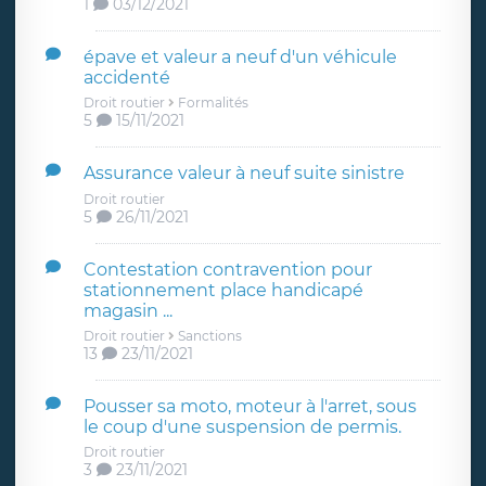
1
03/12/2021
épave et valeur a neuf d'un véhicule
accidenté
Droit routier
Formalités
5
15/11/2021
Assurance valeur à neuf suite sinistre
Droit routier
5
26/11/2021
Contestation contravention pour
stationnement place handicapé
magasin ...
Droit routier
Sanctions
13
23/11/2021
Pousser sa moto, moteur à l'arret, sous
le coup d'une suspension de permis.
Droit routier
3
23/11/2021