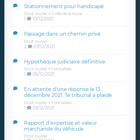
Stationnement pour handicapé
Droit routier
Code de la route
1
10/12/2021
Passage dans un chemin privé
Droit routier
2
07/12/2021
Hypothèque judiciaire définitive
Droit routier
Formalités
1
06/12/2021
En attente d'une réponse le 13
décembre 2021. Te tribunal a plaidé
Droit routier
Formalités
1
03/12/2021
Rapport d’expertise et valeur
marchande du véhicule
Droit routier