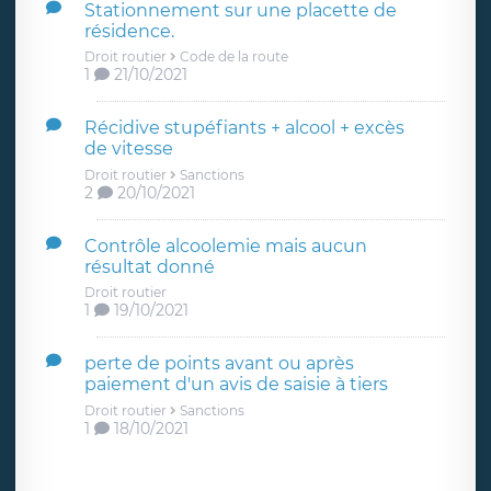
Stationnement sur une placette de
résidence.
Droit routier
Code de la route
1
21/10/2021
Récidive stupéfiants + alcool + excès
de vitesse
Droit routier
Sanctions
2
20/10/2021
Contrôle alcoolemie mais aucun
résultat donné
Droit routier
1
19/10/2021
perte de points avant ou après
paiement d'un avis de saisie à tiers
Droit routier
Sanctions
1
18/10/2021