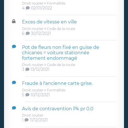
Droit routier
Formalités
4
02/01/2022
Exces de vitesse en ville
Droit routier
Code de la route
6
30/12/2021
Pot de fleurs non fixé en guise de
chicanes = voiture stationnée
fortement endommagé
Droit routier
Code de la route
3
13/12/2021
Fraude à l'ancienne carte grise.
Droit routier
Formalités
5
10/12/2021
Avis de contravention Pk pr 0.0
Droit routier
1
11/12/2021