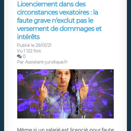
Licenciement dans des
circonstances vexatoires : la
faute grave n’exclut pas le
versement de dommages et
intérêts
Publié le 29/01/21
Vu 1 122 fois
0
Par
Assistant-juridique.fr
Même si un salarié est licencié pour faute