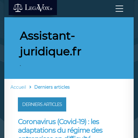
Assistant-
juridique.fr
.
Accueil
Derniers articles
DERNIERS ARTICLES
Coronavirus (Covid-19) : les
adaptations du régime des