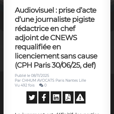
Audiovisuel : prise d’acte
d’une journaliste pigiste
rédactrice en chef
adjoint de CNEWS
requalifiée en
licenciement sans cause
(CPH Paris 30/06/25, def)
Publié le
08/11/2025
Par
CHHUM AVOCATS Paris Nantes Lille
Vu 492 fois
0