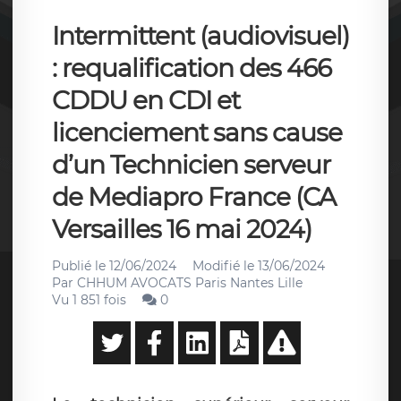
Intermittent (audiovisuel)
: requalification des 466
CDDU en CDI et
licenciement sans cause
d’un Technicien serveur
de Mediapro France (CA
Versailles 16 mai 2024)
Publié le
12/06/2024
Modifié le
13/06/2024
Par
CHHUM AVOCATS Paris Nantes Lille
Vu 1 851 fois
0