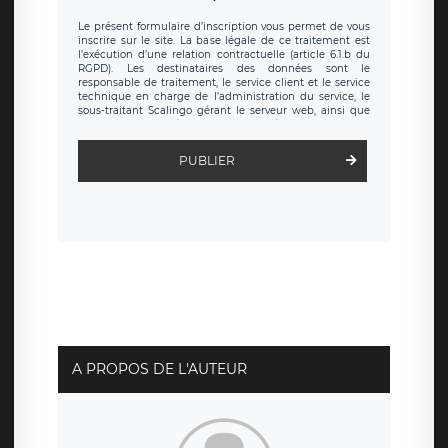
Le présent formulaire d’inscription vous permet de vous
inscrire sur le site. La base légale de ce traitement est
l’exécution d’une relation contractuelle (article 6.1.b du
RGPD). Les destinataires des données sont le
responsable de traitement, le service client et le service
technique en charge de l’administration du service, le
sous-traitant Scalingo gérant le serveur web, ainsi que
toute personne légalement autorisée. Le formulaire
d’inscription est hébergé sur un serveur hébergé par
Scalingo, basé en France et offrant des
clauses de
PUBLIER
protection conformes au RGPD
. Les données collectées
sont conservées jusqu’à ce que l’Internaute en sollicite la
suppression, étant entendu que vous pouvez demander
la suppression de vos données et retirer votre
consentement à tout moment. Vous disposez également
d’un droit d’accès, de rectification ou de limitation du
traitement relatif à vos données à caractère personnel,
ainsi que d’un droit à la portabilité de vos données. Vous
pouvez exercer ces droits auprès du délégué à la
protection des données de LÉGAVOX qui exerce au siège
social de LÉGAVOX et est joignable à l’adresse mail
suivante : donneespersonnelles@legavox.fr. Le
responsable de traitement est la société LÉGAVOX, sis 9
rue Léopold Sédar Senghor, joignable à l’adresse mail :
responsabledetraitement@legavox.fr. Vous avez
A PROPOS DE L'AUTEUR
également le droit d’introduire une réclamation auprès
d’une autorité de contrôle.