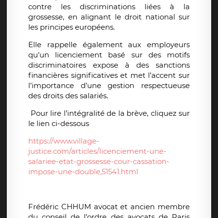
contre les discriminations liées à la
grossesse, en alignant le droit national sur
les principes européens.
Elle rappelle également aux employeurs
qu’un licenciement basé sur des motifs
discriminatoires expose à des sanctions
financières significatives et met l’accent sur
l’importance d’une gestion respectueuse
des droits des salariés.
Pour lire l’intégralité de la brève, cliquez sur
le lien ci-dessous
https://www.village-
justice.com/articles/licenciement-une-
salariee-etat-grossesse-cour-cassation-
impose-une-double,51541.html
Frédéric CHHUM avocat et ancien membre
du conseil de l’ordre des avocats de Paris