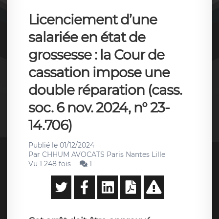
Licenciement d’une
salariée en état de
grossesse : la Cour de
cassation impose une
double réparation (cass.
soc. 6 nov. 2024, n° 23-
14.706)
Publié le
01/12/2024
Par
CHHUM AVOCATS Paris Nantes Lille
Vu 1 248 fois
1