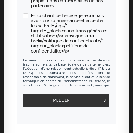
propositions commerciales de nos
partenaires
En cochant cette case, je reconnais
avoir pris connaissance et accepter
les <a href='/cgu/'
target='_blank'>conditions générales
d'utilisation</a> ainsi que la <a
href='/politique-de-confidentialite/'
target='_blank'>politique de
confidentialite</a>
Le présent formulaire d’inscription vous permet de vous
inscrire sur le site. La base légale de ce traitement est
l’exécution d’une relation contractuelle (article 6.1.b du
RGPD). Les destinataires des données sont le
responsable de traitement, le service client et le service
technique en charge de l’administration du service, le
sous-traitant Scalingo gérant le serveur web, ainsi que
toute personne légalement autorisée. Le formulaire
d’inscription est hébergé sur un serveur hébergé par
Scalingo, basé en France et offrant des
clauses de
PUBLIER
protection conformes au RGPD
. Les données collectées
sont conservées jusqu’à ce que l’Internaute en sollicite la
suppression, étant entendu que vous pouvez demander
la suppression de vos données et retirer votre
consentement à tout moment. Vous disposez également
d’un droit d’accès, de rectification ou de limitation du
traitement relatif à vos données à caractère personnel,
ainsi que d’un droit à la portabilité de vos données. Vous