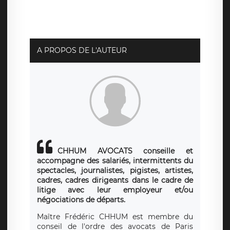
pouvez exercer ces droits auprès du délégué à la
protection des données de LÉGAVOX qui exerce au siège
social de LÉGAVOX et est joignable à l’adresse mail
suivante : donneespersonnelles@legavox.fr. Le
responsable de traitement est la société LÉGAVOX, sis 9
rue Léopold Sédar Senghor, joignable à l’adresse mail :
responsabledetraitement@legavox.fr. Vous avez
A PROPOS DE L'AUTEUR
également le droit d’introduire une réclamation auprès
d’une autorité de contrôle.
CHHUM AVOCATS conseille et
accompagne des salariés, intermittents du
spectacles, journalistes, pigistes, artistes,
cadres, cadres dirigeants dans le cadre de
litige avec leur employeur et/ou
négociations de départs.
Maître Frédéric CHHUM est membre du
conseil de l'ordre des avocats de Paris