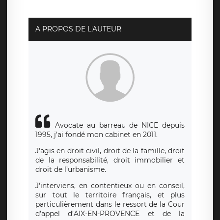
suivante : donneespersonnelles@legavox.fr. Le
responsable de traitement est la société LÉGAVOX, sis 9
rue Léopold Sédar Senghor, joignable à l’adresse mail :
responsabledetraitement@legavox.fr. Vous avez
A PROPOS DE L'AUTEUR
également le droit d’introduire une réclamation auprès
d’une autorité de contrôle.
Avocate au barreau de NICE depuis
1995, j’ai fondé mon cabinet en 2011.
J'agis en droit civil, droit de la famille, droit
de la responsabilité, droit immobilier et
droit de l’urbanisme.
J'interviens, en contentieux ou en conseil,
sur tout le territoire français, et plus
particulièrement dans le ressort de la Cour
d’appel d’AIX-EN-PROVENCE et de la