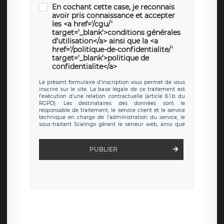
En cochant cette case, je reconnais
avoir pris connaissance et accepter
les <a href='/cgu/'
target='_blank'>conditions générales
d'utilisation</a> ainsi que la <a
href='/politique-de-confidentialite/'
target='_blank'>politique de
confidentialite</a>
Le présent formulaire d’inscription vous permet de vous
inscrire sur le site. La base légale de ce traitement est
l’exécution d’une relation contractuelle (article 6.1.b du
RGPD). Les destinataires des données sont le
responsable de traitement, le service client et le service
technique en charge de l’administration du service, le
sous-traitant Scalingo gérant le serveur web, ainsi que
toute personne légalement autorisée. Le formulaire
d’inscription est hébergé sur un serveur hébergé par
Scalingo, basé en France et offrant des
clauses de
PUBLIER
protection conformes au RGPD
. Les données collectées
sont conservées jusqu’à ce que l’Internaute en sollicite la
suppression, étant entendu que vous pouvez demander
la suppression de vos données et retirer votre
consentement à tout moment. Vous disposez également
d’un droit d’accès, de rectification ou de limitation du
traitement relatif à vos données à caractère personnel,
ainsi que d’un droit à la portabilité de vos données. Vous
pouvez exercer ces droits auprès du délégué à la
protection des données de LÉGAVOX qui exerce au siège
social de LÉGAVOX et est joignable à l’adresse mail