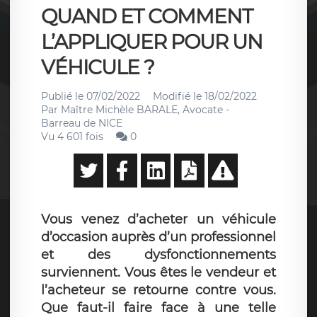
QUAND ET COMMENT
L’APPLIQUER POUR UN
VÉHICULE ?
Publié le
07/02/2022
Modifié le
18/02/2022
Par
Maître Michèle BARALE, Avocate -
Barreau de NICE
Vu 4 601 fois
0
Vous venez d’acheter un véhicule
d’occasion auprès d’un professionnel
et des dysfonctionnements
surviennent. Vous êtes le vendeur et
l’acheteur se retourne contre vous.
Que faut-il faire face à une telle