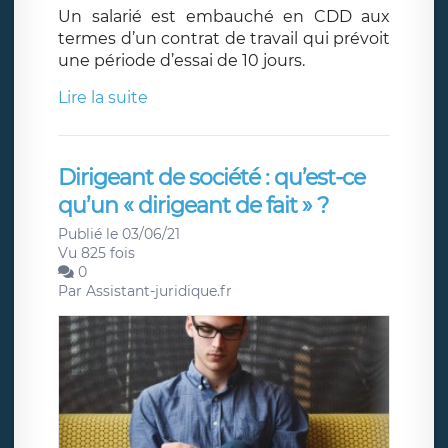
Un salarié est embauché en CDD aux
termes d’un contrat de travail qui prévoit
une période d’essai de 10 jours.
Lire la suite
Dirigeant de société : qu’est-ce
qu’un « dirigeant de fait » ?
Publié le 03/06/21
Vu 825 fois
0
Par
Assistant-juridique.fr