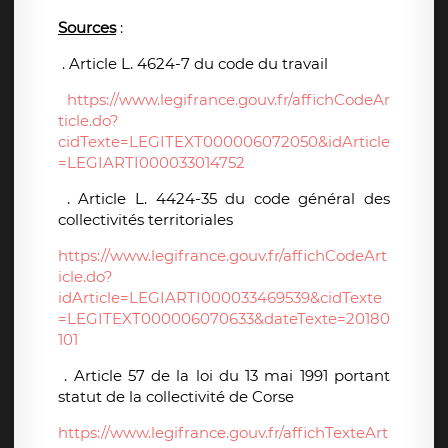
Sources
:
. Article L. 4624-7 du code du travail
https://www.legifrance.gouv.fr/affichCodeAr
ticle.do?
cidTexte=LEGITEXT000006072050&idArticle
=LEGIARTI000033014752
. Article L. 4424-35 du code général des
collectivités territoriales
https://www.legifrance.gouv.fr/affichCodeArt
icle.do?
idArticle=LEGIARTI000033469539&cidTexte
=LEGITEXT000006070633&dateTexte=20180
101
.
Article 57 de la loi du 13 mai 1991 portant
statut de la collectivité de Corse
https://www.legifrance.gouv.fr/affichTexteArt