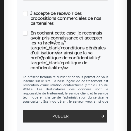
J'accepte de recevoir des
propositions commerciales de nos
partenaires
En cochant cette case, je reconnais
avoir pris connaissance et accepter
les <a href='/cgu/'
target='_blank'>conditions générales
d'utilisation</a> ainsi que la <a
href='/politique-de-confidentialite/'
target='_blank'>politique de
confidentialite</a>
Le présent formulaire d’inscription vous permet de vous
inscrire sur le site. La base légale de ce traitement est
l’exécution d’une relation contractuelle (article 6.1.b du
RGPD). Les destinataires des données sont le
responsable de traitement, le service client et le service
technique en charge de l’administration du service, le
sous-traitant Scalingo gérant le serveur web, ainsi que
toute personne légalement autorisée. Le formulaire
d’inscription est hébergé sur un serveur hébergé par
Scalingo, basé en France et offrant des
clauses de
PUBLIER
protection conformes au RGPD
. Les données collectées
sont conservées jusqu’à ce que l’Internaute en sollicite la
suppression, étant entendu que vous pouvez demander
la suppression de vos données et retirer votre