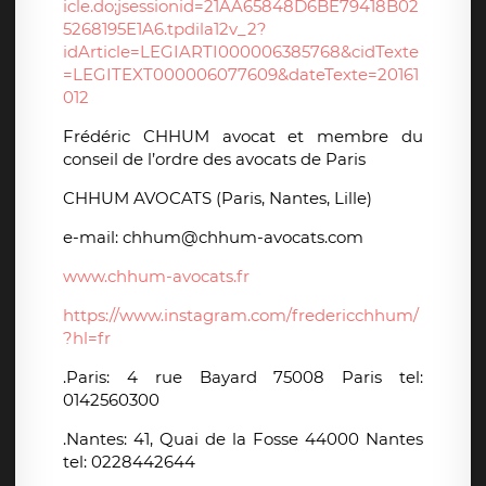
icle.do;jsessionid=21AA65848D6BE79418B02
5268195E1A6.tpdila12v_2?
idArticle=LEGIARTI000006385768&cidTexte
=LEGITEXT000006077609&dateTexte=20161
012
Frédéric CHHUM avocat et membre du
conseil de l’ordre des avocats de Paris
CHHUM AVOCATS (Paris, Nantes, Lille)
e-mail: chhum@chhum-avocats.com
www.chhum-avocats.fr
https://www.instagram.com/fredericchhum/
?hl=fr
.Paris: 4 rue Bayard 75008 Paris tel:
0142560300
.Nantes: 41, Quai de la Fosse 44000 Nantes
tel: 0228442644