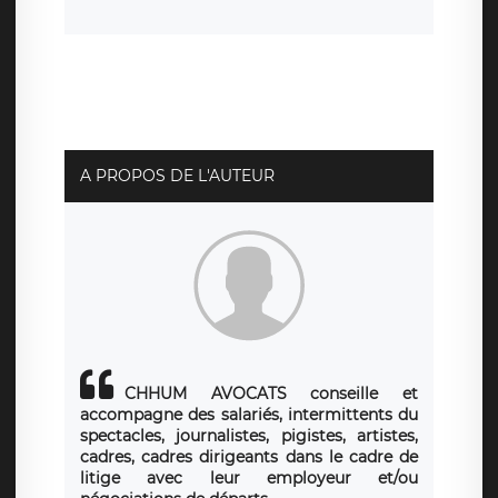
consentement à tout moment. Vous disposez également
d’un droit d’accès, de rectification ou de limitation du
traitement relatif à vos données à caractère personnel,
ainsi que d’un droit à la portabilité de vos données. Vous
pouvez exercer ces droits auprès du délégué à la
protection des données de LÉGAVOX qui exerce au siège
social de LÉGAVOX et est joignable à l’adresse mail
suivante : donneespersonnelles@legavox.fr. Le
responsable de traitement est la société LÉGAVOX, sis 9
rue Léopold Sédar Senghor, joignable à l’adresse mail :
responsabledetraitement@legavox.fr. Vous avez
A PROPOS DE L'AUTEUR
également le droit d’introduire une réclamation auprès
d’une autorité de contrôle.
CHHUM AVOCATS conseille et
accompagne des salariés, intermittents du
spectacles, journalistes, pigistes, artistes,
cadres, cadres dirigeants dans le cadre de
litige avec leur employeur et/ou