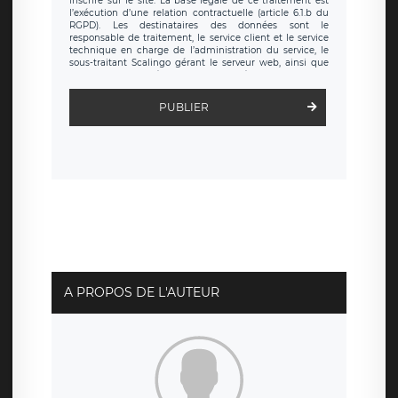
inscrire sur le site. La base légale de ce traitement est
l’exécution d’une relation contractuelle (article 6.1.b du
RGPD). Les destinataires des données sont le
responsable de traitement, le service client et le service
technique en charge de l’administration du service, le
sous-traitant Scalingo gérant le serveur web, ainsi que
toute personne légalement autorisée. Le formulaire
d’inscription est hébergé sur un serveur hébergé par
Scalingo, basé en France et offrant des
clauses de
PUBLIER
protection conformes au RGPD
. Les données collectées
sont conservées jusqu’à ce que l’Internaute en sollicite la
suppression, étant entendu que vous pouvez demander
la suppression de vos données et retirer votre
consentement à tout moment. Vous disposez également
d’un droit d’accès, de rectification ou de limitation du
traitement relatif à vos données à caractère personnel,
ainsi que d’un droit à la portabilité de vos données. Vous
pouvez exercer ces droits auprès du délégué à la
protection des données de LÉGAVOX qui exerce au siège
social de LÉGAVOX et est joignable à l’adresse mail
suivante : donneespersonnelles@legavox.fr. Le
responsable de traitement est la société LÉGAVOX, sis 9
rue Léopold Sédar Senghor, joignable à l’adresse mail :
responsabledetraitement@legavox.fr. Vous avez
A PROPOS DE L'AUTEUR
également le droit d’introduire une réclamation auprès
d’une autorité de contrôle.