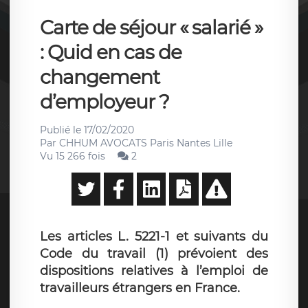
Carte de séjour « salarié »
: Quid en cas de
changement
d’employeur ?
Publié le
17/02/2020
Par
CHHUM AVOCATS Paris Nantes Lille
Vu 15 266 fois
2
Les articles L. 5221-1 et suivants du
Code du travail (1) prévoient des
dispositions relatives à l’emploi de
travailleurs étrangers en France.