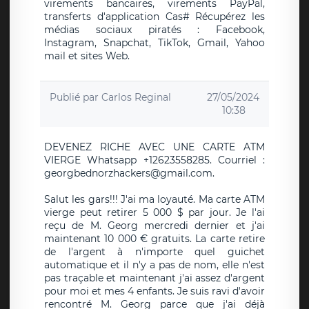
virements bancaires, virements PayPal,
transferts d'application Cas# Récupérez les
médias sociaux piratés : Facebook,
Instagram, Snapchat, TikTok, Gmail, Yahoo
mail et sites Web.
Publié par
Carlos Reginal
27/05/2024
10:38
DEVENEZ RICHE AVEC UNE CARTE ATM
VIERGE Whatsapp +12623558285. Courriel :
georgbednorzhackers@gmail.com.
Salut les gars!!! J'ai ma loyauté. Ma carte ATM
vierge peut retirer 5 000 $ par jour. Je l'ai
reçu de M. Georg mercredi dernier et j'ai
maintenant 10 000 € gratuits. La carte retire
de l'argent à n'importe quel guichet
automatique et il n'y a pas de nom, elle n'est
pas traçable et maintenant j'ai assez d'argent
pour moi et mes 4 enfants. Je suis ravi d'avoir
rencontré M. Georg parce que j'ai déjà