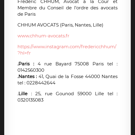
Frédéric CHHUM, Avocat à la Cour et
Membre du Conseil de l’ordre des avocats
de Paris
CHHUM AVOCATS (Paris, Nantes, Lille)
www.chhum-avocats.fr
https://www.instagram.com/fredericchhum/
?hl=fr
.Paris :
4 rue Bayard 75008 Paris tel :
0142560300
.Nantes :
41, Quai de la Fosse 44000 Nantes
tel : 0228442644
.
Lille
: 25, rue Gounod 59000 Lille tel :
0320135083