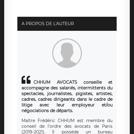
protection des données de LÉGAVOX qui exerce au siège
social de LÉGAVOX et est joignable à l’adresse mail
suivante : donneespersonnelles@legavox.fr. Le
responsable de traitement est la société LÉGAVOX, sis 9
rue Léopold Sédar Senghor, joignable à l’adresse mail :
responsabledetraitement@legavox.fr. Vous avez
A PROPOS DE L'AUTEUR
également le droit d’introduire une réclamation auprès
d’une autorité de contrôle.
CHHUM AVOCATS conseille et
accompagne des salariés, intermittents du
spectacles, journalistes, pigistes, artistes,
cadres, cadres dirigeants dans le cadre de
litige avec leur employeur et/ou
négociations de départs.
Maître Frédéric CHHUM est membre du
conseil de l'ordre des avocats de Paris
(2019-2021). Il possède un bureau