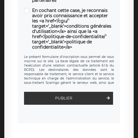
partenaires
En cochant cette case, je reconnais
avoir pris connaissance et accepter
les <a href='/cgu/'
target='_blank'>conditions générales
d'utilisation</a> ainsi que la <a
href='/politique-de-confidentialite/'
target='_blank'>politique de
confidentialite</a>
Le présent formulaire d’inscription vous permet de vous
inscrire sur le site. La base légale de ce traitement est
l’exécution d’une relation contractuelle (article 6.1.b du
RGPD). Les destinataires des données sont le
responsable de traitement, le service client et le service
technique en charge de l’administration du service, le
sous-traitant Scalingo gérant le serveur web, ainsi que
toute personne légalement autorisée. Le formulaire
d’inscription est hébergé sur un serveur hébergé par
Scalingo, basé en France et offrant des
clauses de
PUBLIER
protection conformes au RGPD
. Les données collectées
sont conservées jusqu’à ce que l’Internaute en sollicite la
suppression, étant entendu que vous pouvez demander
la suppression de vos données et retirer votre
consentement à tout moment. Vous disposez également
d’un droit d’accès, de rectification ou de limitation du
traitement relatif à vos données à caractère personnel,
ainsi que d’un droit à la portabilité de vos données. Vous
pouvez exercer ces droits auprès du délégué à la