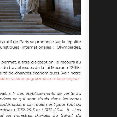
tratif de Paris se prononce sur la légalité
uristiques internationales : Olympiades,
» permet, à titre d’exception, le recours au
 du travail issues de la loi Macron n°2015-
égalité de chances économiques (voir notre
maitre-valerie-augros/macron-face-enjeux-
vail, «
I- Les établissements de vente au
rvices et qui sont situés dans les zones
 hebdomadaire par roulement pour tout ou
icles L.3132-25-3 et L.3132-25-4. II. - Les
ar les ministres chargés du travail, du