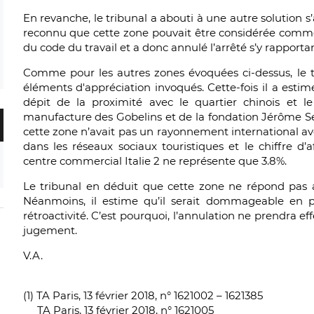
En revanche, le tribunal a abouti à une autre solution s
reconnu que cette zone pouvait être considérée comme u
du code du travail et a donc annulé l’arrêté s’y rapportan
Comme pour les autres zones évoquées ci-dessus, le tr
éléments d'appréciation invoqués. Cette-fois il a estimé
dépit de la proximité avec le quartier chinois et le
manufacture des Gobelins et de la fondation Jérôme Se
cette zone n’avait pas un rayonnement international a
dans les réseaux sociaux touristiques et le chiffre d’a
centre commercial Italie 2 ne représente que 3.8%.
Le tribunal en déduit que cette zone ne répond pas au
Néanmoins, il estime qu’il serait dommageable en pr
rétroactivité. C’est pourquoi, l’annulation ne prendra ef
jugement.
V.A.
(1) TA Paris, 13 février 2018, n° 1621002 – 1621385
TA Paris, 13 février 2018, n° 1621005