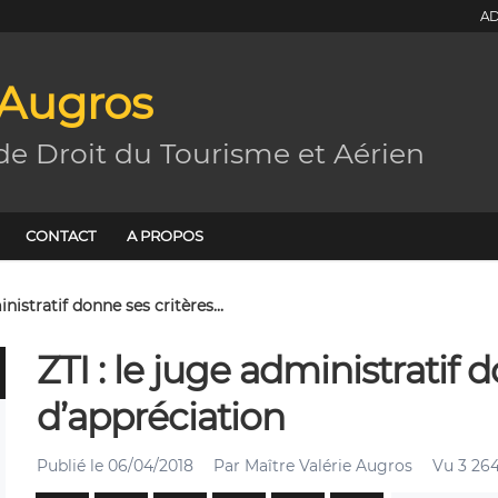
AD
 Augros
de Droit du Tourisme et Aérien
CONTACT
A PROPOS
inistratif donne ses critères...
ZTI : le juge administratif 
d’appréciation
Publié le
06/04/2018
Par
Maître Valérie Augros
Vu 3 264