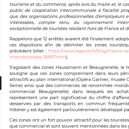
tourisme et du commerce, après avis du maire et, le cas
public de coopération intercommunale à fiscalité p
que des organisations professionnelles d'employeurs et
intéressées, compte tenu du rayonnement intern
exceptionnelle de touristes résidant hors de France et de
Rappelons que 12 arrêtés avaient été finalement adopt
ces dispoitions afin de délimiter les zones touristiq
précédent billet :
https://www.legavox.fr/blog/maitre-va
internationales-18897.htm
).
S’agissant des zones Haussmann et Beaugrenelle, le trib
souligne que ces zones comprennent dans leurs pér
attractifs au plan international (Opéra Garnier, musée G
Seine) ainsi que des commerces de renommée mondiale
commercial Beaugrenelle) dans lesquels les achats
représentent une part significative du chiffre d’affai
desservies par des transports en commun fréquent
hôtelier y est également particulièrement développé par 
Ces zones ont un fort pouvoir attractif pour les touriste
que commercial et sont souvent mentionnées dans les 