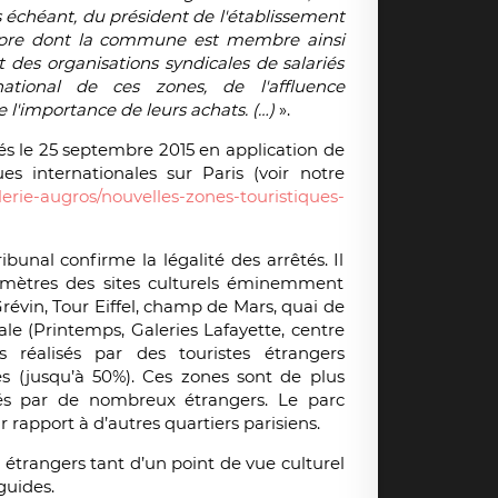
 échéant, du président de l'établissement
ropre dont la commune est membre ainsi
 des organisations syndicales de salariés
ational de ces zones, de l'affluence
 l'importance de leurs achats. (…)
».
és le 25 septembre 2015 en application de
ues internationales sur Paris (voir notre
lerie-augros/nouvelles-zones-touristiques-
unal confirme la légalité des arrêtés. Il
imètres des sites culturels éminemment
révin, Tour Eiffel, champ de Mars, quai de
 (Printemps, Galeries Lafayette, centre
 réalisés par des touristes étrangers
res (jusqu’à 50%). Ces zones sont de plus
és par de nombreux étrangers. Le parc
rapport à d’autres quartiers parisiens.
s étrangers tant d’un point de vue culturel
guides.