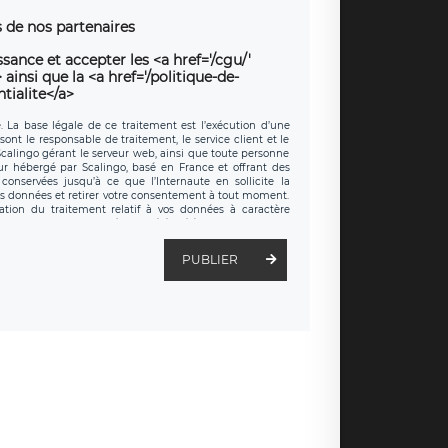
 de nos partenaires
sance et accepter les <a href='/cgu/'
ainsi que la <a href='/politique-de-
tialite</a>
e. La base légale de ce traitement est l’exécution d’une
sont le responsable de traitement, le service client et le
 Scalingo gérant le serveur web, ainsi que toute personne
eur hébergé par Scalingo, basé en France et offrant des
conservées jusqu’à ce que l’Internaute en sollicite la
s données et retirer votre consentement à tout moment.
ation du traitement relatif à vos données à caractère
 exercer ces droits auprès du délégué à la protection des
t est joignable à l’adresse mail suivante :
é LÉGAVOX, sis 9 rue Léopold Sédar Senghor, joignable à
PUBLIER
droit d’introduire une réclamation auprès d’une autorité