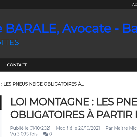
AD
e BARALE, Avocate - B
oTTES
CONTACT
 LES PNEUS NEIGE OBLIGATOIRES À...
LOI MONTAGNE : LES PN
OBLIGATOIRES À PARTIR 
Publié le
01/10/2021
Modifié le
26/10/2021
Par
Maître Mic
Vu 3 095 fois
0