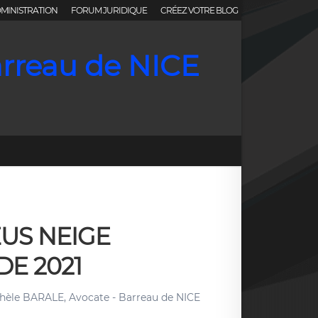
MINISTRATION
FORUM JURIDIQUE
CRÉEZ VOTRE BLOG
arreau de NICE
EUS NEIGE
DE 2021
hèle BARALE, Avocate - Barreau de NICE