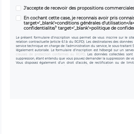
J'accepte de recevoir des propositions commerciales
En cochant cette case, je reconnais avoir pris connais
target='_blank'>conditions générales d'utilisation</a> 
confidentialite/' target='_blank'>politique de confiden
Le présent formulaire d’inscription vous permet de vous inscrire sur le sit
relation contractuelle (article 6.1.b du RGPD). Les destinataires des données 
service technique en charge de l’administration du service, le sous-traitant
légalement autorisée. Le formulaire d’inscription est hébergé sur un serv
clauses de protection conformes au RGPD
. Les données collectées sont 
suppression, étant entendu que vous pouvez demander la suppression de vo
Vous disposez également d’un droit d’accès, de rectification ou de limit
personnel, ainsi que d’un droit à la portabilité de vos données. Vous pouvez
données de LÉGAVOX qui exerce au siège social de LÉGAVOX e
donneespersonnelles@legavox.fr. Le responsable de traitement est la sociét
l’adresse mail : responsabledetraitement@legavox.fr. Vous avez également le 
de contrôle.