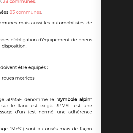
ns
28 communes
.
nées
83 communes
.
communes mais aussi les automobilistes de
s zones d’obligation d’équipement de pneus
 disposition.
 doivent être équipés :
 2 roues motrices
age 3PMSF dénommé le "
symbole alpin
"
sur le flanc est exigé. 3PMSF est une
assage d’un test normé, une adhérence
ge "M+S") sont autorisés mais de façon