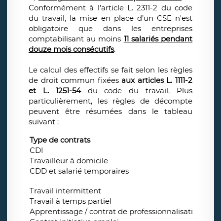
Conformément à l’article L. 2311-2 du code
du travail, la mise en place d’un CSE n'est
obligatoire que dans les entreprises
comptabilisant au moins
11 salariés pendant
douze mois consécutifs
.
Le calcul des effectifs se fait selon les règles
de droit commun fixées
aux articles L. 1111-2
et L. 1251-54
du code du travail. Plus
particulièrement, les règles de décompte
peuvent être résumées dans le tableau
suivant :
Type de contrats
Pris
CDI
Oui,
Travailleur à domicile
Oui
CDD et salarié temporaires
Oui 
Non 
Travail intermittent
Oui
Travail à temps partiel
Oui 
Apprentissage / contrat de professionnalisation
Non