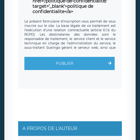
href='/politique-de-confidentialite/'
target='_blank'>politique de
confidentialite</a>
Le présent formulaire d’inscription vous permet de vous
inscrire sur le site. La base légale de ce traitement est
l’exécution d’une relation contractuelle (article 6.1.b du
RGPD). Les destinataires des données sont le
responsable de traitement, le service client et le service
technique en charge de l’administration du service, le
sous-traitant Scalingo gérant le serveur web, ainsi que
toute personne légalement autorisée. Le formulaire
d’inscription est hébergé sur un serveur hébergé par
Scalingo, basé en France et offrant des
clauses de
PUBLIER
protection conformes au RGPD
. Les données collectées
sont conservées jusqu’à ce que l’Internaute en sollicite la
suppression, étant entendu que vous pouvez demander
la suppression de vos données et retirer votre
consentement à tout moment. Vous disposez également
d’un droit d’accès, de rectification ou de limitation du
traitement relatif à vos données à caractère personnel,
ainsi que d’un droit à la portabilité de vos données. Vous
pouvez exercer ces droits auprès du délégué à la
protection des données de LÉGAVOX qui exerce au siège
social de LÉGAVOX et est joignable à l’adresse mail
suivante : donneespersonnelles@legavox.fr. Le
responsable de traitement est la société LÉGAVOX, sis 9
rue Léopold Sédar Senghor, joignable à l’adresse mail :
responsabledetraitement@legavox.fr. Vous avez
A PROPOS DE L'AUTEUR
également le droit d’introduire une réclamation auprès
d’une autorité de contrôle.