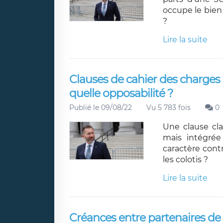
occupe le bien
?
Lire la suite
Clauses de cahier des charges
quelle opposabilité ?
Publié le 09/08/22
Vu 5 783 fois
0
Une clause cl
mais intégrée
caractère contr
les colotis ?
Lire la suite
Créances entre partenaires de