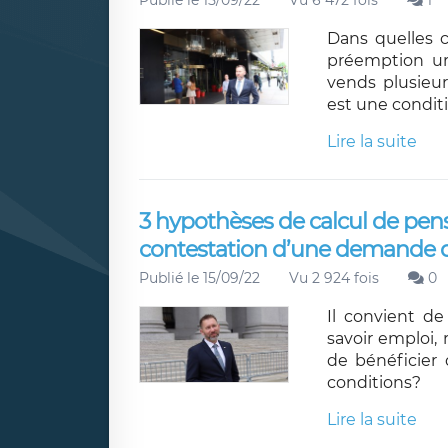
Publié le 15/09/22
Vu 6 472 fois
1
Dans quelles 
préemption urb
vends plusieurs
est une conditi
Lire la suite
3 hypothèses de calcul de pen
contestation d’une demande 
Publié le 15/09/22
Vu 2 924 fois
0
Il convient de
savoir emploi, 
de bénéficier 
conditions?
Lire la suite