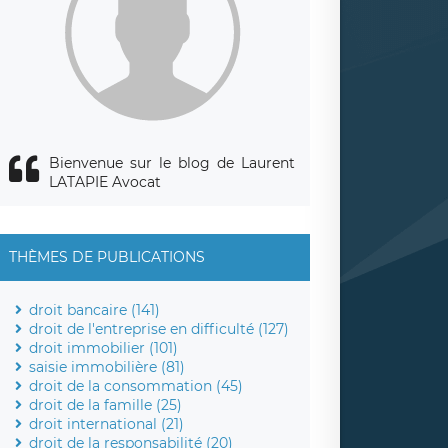
Bienvenue sur le blog de Laurent
LATAPIE Avocat
THÈMES DE PUBLICATIONS
droit bancaire (141)
droit de l'entreprise en difficulté (127)
droit immobilier (101)
saisie immobilière (81)
droit de la consommation (45)
droit de la famille (25)
droit international (21)
droit de la responsabilité (20)