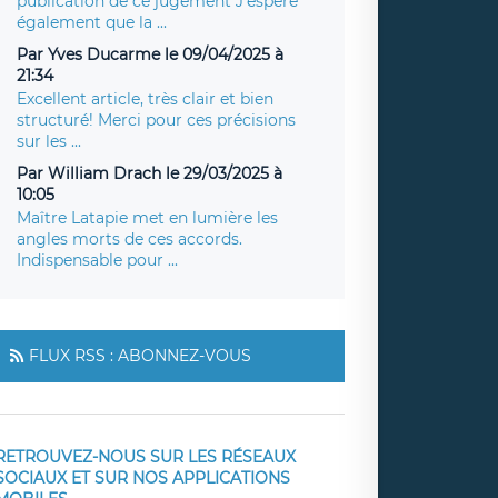
publication de ce jugement J'espère
également que la ...
Par Yves Ducarme le 09/04/2025 à
21:34
Excellent article, très clair et bien
structuré! Merci pour ces précisions
sur les ...
Par William Drach le 29/03/2025 à
10:05
Maître Latapie met en lumière les
angles morts de ces accords.
Indispensable pour ...
FLUX RSS : ABONNEZ-VOUS
RETROUVEZ-NOUS SUR LES RÉSEAUX
SOCIAUX ET SUR NOS APPLICATIONS