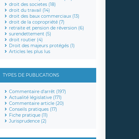
droit des societes (18)
droit du travail (14)
droit des baux commerciaux (13)
droit de la copropriété (7)
retraite et pension de réversion (6)
surendettement (5)
droit routier (4)
Droit des majeurs protégés (1)
Articles les plus lus
TYPES DE PUBLICATIONS
Commentaire d'arrêt (197)
Actualité législative (171)
Commentaire article (20)
Conseils pratiques (17)
Fiche pratique (11)
Jurisprudence (2)