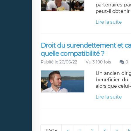
partenaires pa
peut-il obteni
Lire la suite
Droit du surendettement et ca
quelle compatibilité ?
Publié le 26/06/22
Vu 3 100 fois
0
Un ancien diri
bénéficier du
alors que celui
Lire la suite
PAGE
<
1
2
3
4
5