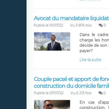
Avocat du mandataire liquidat
Publié le 10/07/22
Vu 3 874 fois
0
Dans le cadre 
charge les hon
décide de son i
payer?
Lire la suite
Couple pacsé et apport de fond
construction du domicile famili
Publié le 07/07/22
Vu 6 213 fois
0
En cas d’appo
construction, 