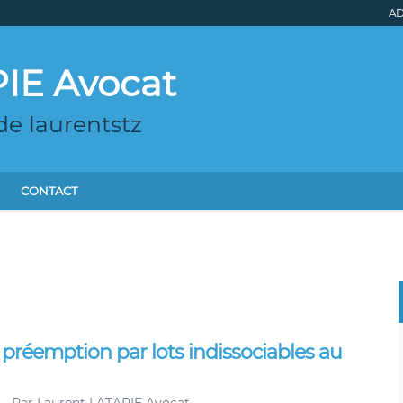
AD
IE Avocat
de laurentstz
CONTACT
préemption par lots indissociables au