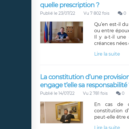
quelle prescription ?
Publié le 23/07/22
Vu 7 802 fois
0
Qu’en est-il d
ou entre époux
Il y a-t-il un
créances nées d
Lire la suite
La constitution d’une provisi
engage t’elle sa responsabilité 
Publié le 14/07/22
Vu 2 781 fois
0
En cas de c
constitution 
peut-elle être 
Lire la suite