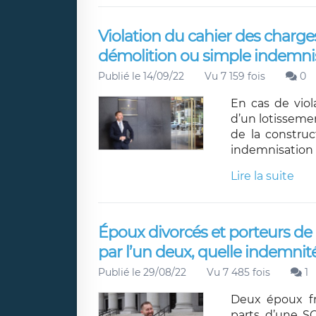
Violation du cahier des charge
démolition ou simple indemni
Publié le 14/09/22
Vu 7 159 fois
0
En cas de viol
d’un lotisseme
de la construc
indemnisation 
Lire la suite
Époux divorcés et porteurs de 
par l’un deux, quelle indemnit
Publié le 29/08/22
Vu 7 485 fois
1
Deux époux fr
parts d’une SC