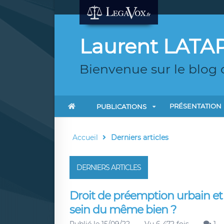
Laurent LATAP
Bienvenue sur le blog 
PRÉSENTATION
PUBLICATIONS
Accueil
Derniers articles
DERNIERS ARTICLES
Droit de préemption urbain et 
sein du même bien ?