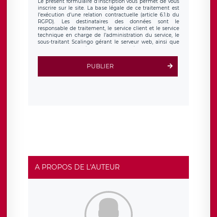
Le présent formulaire d’inscription vous permet de vous
inscrire sur le site. La base légale de ce traitement est
l’exécution d’une relation contractuelle (article 6.1.b du
RGPD). Les destinataires des données sont le
responsable de traitement, le service client et le service
technique en charge de l’administration du service, le
sous-traitant Scalingo gérant le serveur web, ainsi que
toute personne légalement autorisée. Le formulaire
d’inscription est hébergé sur un serveur hébergé par
Scalingo, basé en France et offrant des
clauses de
PUBLIER
protection conformes au RGPD
. Les données collectées
sont conservées jusqu’à ce que l’Internaute en sollicite la
suppression, étant entendu que vous pouvez demander
la suppression de vos données et retirer votre
consentement à tout moment. Vous disposez également
d’un droit d’accès, de rectification ou de limitation du
traitement relatif à vos données à caractère personnel,
ainsi que d’un droit à la portabilité de vos données. Vous
pouvez exercer ces droits auprès du délégué à la
protection des données de LÉGAVOX qui exerce au siège
social de LÉGAVOX et est joignable à l’adresse mail
suivante : donneespersonnelles@legavox.fr. Le
responsable de traitement est la société LÉGAVOX, sis 9
rue Léopold Sédar Senghor, joignable à l’adresse mail :
responsabledetraitement@legavox.fr. Vous avez
A PROPOS DE L'AUTEUR
également le droit d’introduire une réclamation auprès
d’une autorité de contrôle.