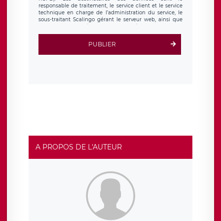
responsable de traitement, le service client et le service
technique en charge de l’administration du service, le
sous-traitant Scalingo gérant le serveur web, ainsi que
toute personne légalement autorisée. Le formulaire
d’inscription est hébergé sur un serveur hébergé par
Scalingo, basé en France et offrant des
clauses de
PUBLIER
protection conformes au RGPD
. Les données collectées
sont conservées jusqu’à ce que l’Internaute en sollicite la
suppression, étant entendu que vous pouvez demander
la suppression de vos données et retirer votre
consentement à tout moment. Vous disposez également
d’un droit d’accès, de rectification ou de limitation du
traitement relatif à vos données à caractère personnel,
ainsi que d’un droit à la portabilité de vos données. Vous
pouvez exercer ces droits auprès du délégué à la
protection des données de LÉGAVOX qui exerce au siège
social de LÉGAVOX et est joignable à l’adresse mail
suivante : donneespersonnelles@legavox.fr. Le
responsable de traitement est la société LÉGAVOX, sis 9
rue Léopold Sédar Senghor, joignable à l’adresse mail :
responsabledetraitement@legavox.fr. Vous avez
A PROPOS DE L'AUTEUR
également le droit d’introduire une réclamation auprès
d’une autorité de contrôle.