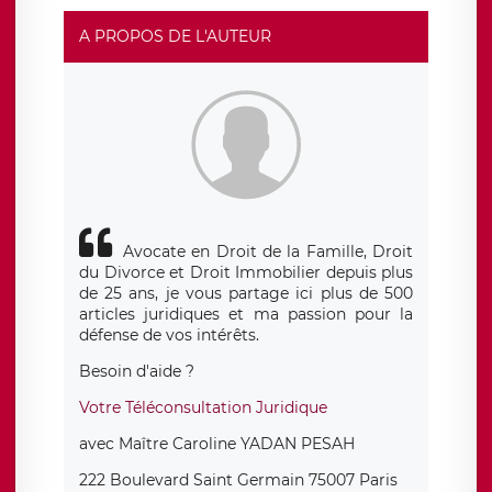
rue Léopold Sédar Senghor, joignable à l’adresse mail :
responsabledetraitement@legavox.fr. Vous avez
A PROPOS DE L'AUTEUR
également le droit d’introduire une réclamation auprès
d’une autorité de contrôle.
Avocate en Droit de la Famille, Droit
du Divorce et Droit Immobilier depuis plus
de 25 ans, je vous partage ici plus de 500
articles juridiques et ma passion pour la
défense de vos intérêts.
Besoin d'aide ?
Votre Téléconsultation Juridique
avec Maître Caroline YADAN PESAH
222 Boulevard Saint Germain 75007 Paris