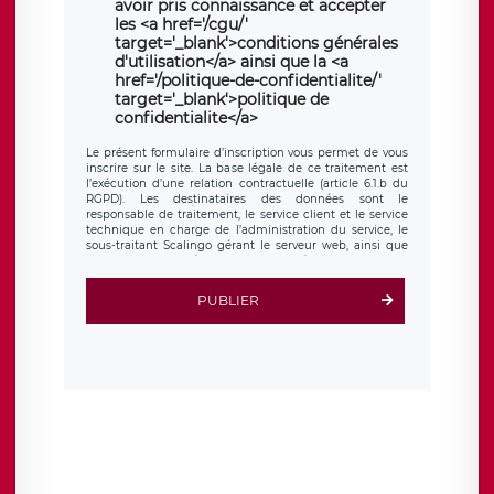
avoir pris connaissance et accepter
les <a href='/cgu/'
target='_blank'>conditions générales
d'utilisation</a> ainsi que la <a
href='/politique-de-confidentialite/'
target='_blank'>politique de
confidentialite</a>
Le présent formulaire d’inscription vous permet de vous
inscrire sur le site. La base légale de ce traitement est
l’exécution d’une relation contractuelle (article 6.1.b du
RGPD). Les destinataires des données sont le
responsable de traitement, le service client et le service
technique en charge de l’administration du service, le
sous-traitant Scalingo gérant le serveur web, ainsi que
toute personne légalement autorisée. Le formulaire
d’inscription est hébergé sur un serveur hébergé par
Scalingo, basé en France et offrant des
clauses de
PUBLIER
protection conformes au RGPD
. Les données collectées
sont conservées jusqu’à ce que l’Internaute en sollicite la
suppression, étant entendu que vous pouvez demander
la suppression de vos données et retirer votre
consentement à tout moment. Vous disposez également
d’un droit d’accès, de rectification ou de limitation du
traitement relatif à vos données à caractère personnel,
ainsi que d’un droit à la portabilité de vos données. Vous
pouvez exercer ces droits auprès du délégué à la
protection des données de LÉGAVOX qui exerce au siège
social de LÉGAVOX et est joignable à l’adresse mail
suivante : donneespersonnelles@legavox.fr. Le
responsable de traitement est la société LÉGAVOX, sis 9