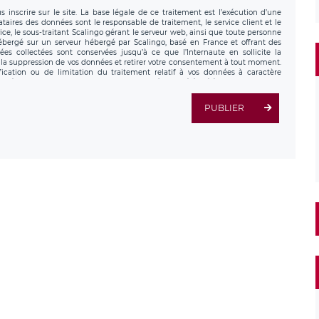
 inscrire sur le site. La base légale de ce traitement est l’exécution d’une
nataires des données sont le responsable de traitement, le service client et le
ce, le sous-traitant Scalingo gérant le serveur web, ainsi que toute personne
hébergé sur un serveur hébergé par Scalingo, basé en France et offrant des
ées collectées sont conservées jusqu’à ce que l’Internaute en sollicite la
a suppression de vos données et retirer votre consentement à tout moment.
fication ou de limitation du traitement relatif à vos données à caractère
données. Vous pouvez exercer ces droits auprès du délégué à la protection des
ial de LÉGAVOX et est joignable à l’adresse mail suivante :
tement est la société LÉGAVOX, sis 9 rue Léopold Sédar Senghor, joignable à
PUBLIER
us avez également le droit d’introduire une réclamation auprès d’une autorité