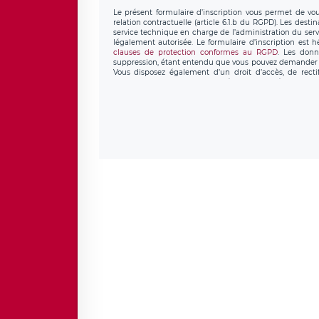
Le présent formulaire d’inscription vous permet de vous
relation contractuelle (article 6.1.b du RGPD). Les desti
service technique en charge de l’administration du servi
légalement autorisée. Le formulaire d’inscription est 
clauses de protection conformes au RGPD
. Les donn
suppression, étant entendu que vous pouvez demander l
Vous disposez également d’un droit d’accès, de recti
personnel, ainsi que d’un droit à la portabilité de vos 
données de LÉGAVOX qui exerce au siège soc
donneespersonnelles@legavox.fr. Le responsable de trai
l’adresse mail : responsabledetraitement@legavox.fr. Vo
de contrôle.