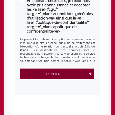
En cochant cette case, je reconnais
avoir pris connaissance et accepter
les <a href='/cgu/'
target='_blank'>conditions générales
d'utilisation</a> ainsi que la <a
href='/politique-de-confidentialite/'
target='_blank'>politique de
confidentialite</a>
Le présent formulaire d’inscription vous permet de vous
inscrire sur le site. La base légale de ce traitement est
l’exécution d’une relation contractuelle (article 6.1.b du
RGPD). Les destinataires des données sont le
responsable de traitement, le service client et le service
technique en charge de l’administration du service, le
sous-traitant Scalingo gérant le serveur web, ainsi que
toute personne légalement autorisée. Le formulaire
d’inscription est hébergé sur un serveur hébergé par
Scalingo, basé en France et offrant des
clauses de
PUBLIER
protection conformes au RGPD
. Les données collectées
sont conservées jusqu’à ce que l’Internaute en sollicite la
suppression, étant entendu que vous pouvez demander
la suppression de vos données et retirer votre
consentement à tout moment. Vous disposez également
d’un droit d’accès, de rectification ou de limitation du
traitement relatif à vos données à caractère personnel,
ainsi que d’un droit à la portabilité de vos données. Vous
pouvez exercer ces droits auprès du délégué à la
protection des données de LÉGAVOX qui exerce au siège
social de LÉGAVOX et est joignable à l’adresse mail
suivante : donneespersonnelles@legavox.fr. Le