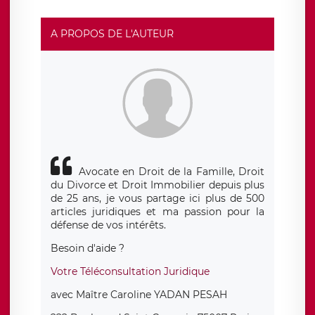
responsable de traitement est la société LÉGAVOX, sis 9
rue Léopold Sédar Senghor, joignable à l’adresse mail :
responsabledetraitement@legavox.fr. Vous avez
A PROPOS DE L'AUTEUR
également le droit d’introduire une réclamation auprès
d’une autorité de contrôle.
Avocate en Droit de la Famille, Droit
du Divorce et Droit Immobilier depuis plus
de 25 ans, je vous partage ici plus de 500
articles juridiques et ma passion pour la
défense de vos intérêts.
Besoin d'aide ?
Votre Téléconsultation Juridique
avec Maître Caroline YADAN PESAH