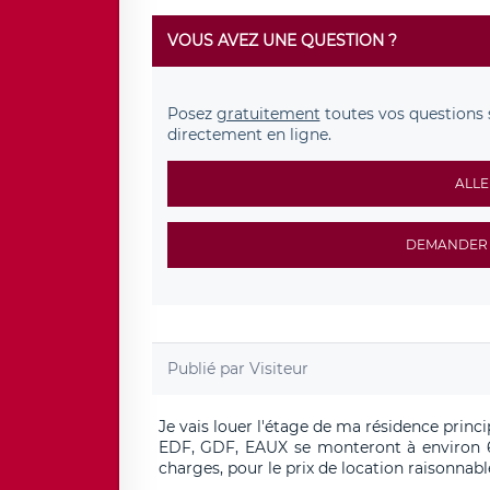
VOUS AVEZ UNE QUESTION ?
Posez
gratuitement
toutes vos questions 
directement en ligne.
ALLE
DEMANDER 
Publié par
Visiteur
Je vais louer l'étage de ma résidence princ
EDF, GDF, EAUX se monteront à environ 6
charges, pour le prix de location raisonnabl