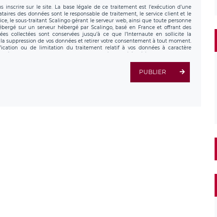
 inscrire sur le site. La base légale de ce traitement est l’exécution d’une
nataires des données sont le responsable de traitement, le service client et le
ce, le sous-traitant Scalingo gérant le serveur web, ainsi que toute personne
hébergé sur un serveur hébergé par Scalingo, basé en France et offrant des
ées collectées sont conservées jusqu’à ce que l’Internaute en sollicite la
a suppression de vos données et retirer votre consentement à tout moment.
fication ou de limitation du traitement relatif à vos données à caractère
données. Vous pouvez exercer ces droits auprès du délégué à la protection des
ial de LÉGAVOX et est joignable à l’adresse mail suivante :
tement est la société LÉGAVOX, sis 9 rue Léopold Sédar Senghor, joignable à
PUBLIER
us avez également le droit d’introduire une réclamation auprès d’une autorité