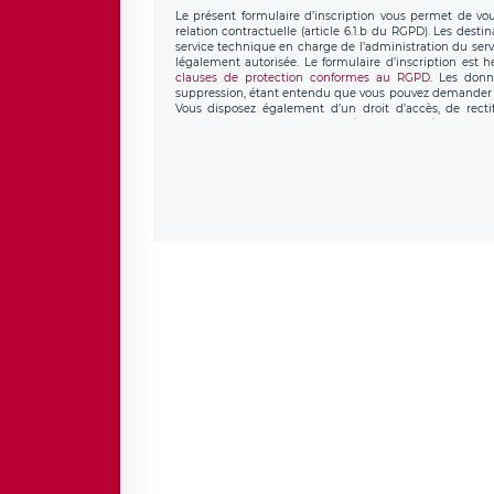
Le présent formulaire d’inscription vous permet de vous
relation contractuelle (article 6.1.b du RGPD). Les desti
service technique en charge de l’administration du servi
légalement autorisée. Le formulaire d’inscription est 
clauses de protection conformes au RGPD
. Les donn
suppression, étant entendu que vous pouvez demander l
Vous disposez également d’un droit d’accès, de recti
personnel, ainsi que d’un droit à la portabilité de vos 
données de LÉGAVOX qui exerce au siège soc
donneespersonnelles@legavox.fr. Le responsable de trai
l’adresse mail : responsabledetraitement@legavox.fr. Vo
de contrôle.