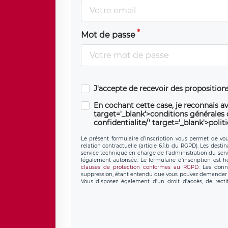
Mot de passe
J'accepte de recevoir des propositio
En cochant cette case, je reconnais av
target='_blank'>conditions générales d'
confidentialite/' target='_blank'>polit
Le présent formulaire d’inscription vous permet de vous
relation contractuelle (article 6.1.b du RGPD). Les desti
service technique en charge de l’administration du servi
légalement autorisée. Le formulaire d’inscription est 
clauses de protection conformes au RGPD
. Les donn
suppression, étant entendu que vous pouvez demander l
Vous disposez également d’un droit d’accès, de recti
personnel, ainsi que d’un droit à la portabilité de vos 
données de LÉGAVOX qui exerce au siège soc
donneespersonnelles@legavox.fr. Le responsable de trai
l’adresse mail : responsabledetraitement@legavox.fr. Vo
de contrôle.