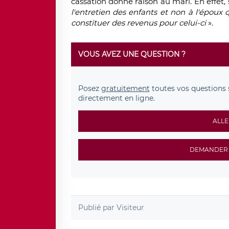
cassation donne raison au mari. En effet, s
l'entretien des enfants et non à l'époux 
constituer des revenus pour celui-ci
».
VOUS AVEZ UNE QUESTION ?
Posez
gratuitement
toutes vos questions 
directement en ligne.
ALLE
DEMANDER 
Publié par
Visiteur