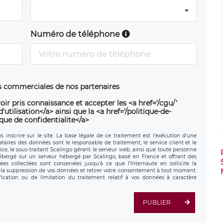
Numéro de téléphone
ns commerciales de nos partenaires
oir pris connaissance et accepter les <a href='/cgu/'
utilisation</a> ainsi que la <a href='/politique-de-
ique de confidentialite</a>
 inscrire sur le site. La base légale de ce traitement est l’exécution d’une
nataires des données sont le responsable de traitement, le service client et le
ce, le sous-traitant Scalingo gérant le serveur web, ainsi que toute personne
hébergé sur un serveur hébergé par Scalingo, basé en France et offrant des
ées collectées sont conservées jusqu’à ce que l’Internaute en sollicite la
a suppression de vos données et retirer votre consentement à tout moment.
fication ou de limitation du traitement relatif à vos données à caractère
données. Vous pouvez exercer ces droits auprès du délégué à la protection des
ial de LÉGAVOX et est joignable à l’adresse mail suivante :
tement est la société LÉGAVOX, sis 9 rue Léopold Sédar Senghor, joignable à
PUBLIER
us avez également le droit d’introduire une réclamation auprès d’une autorité