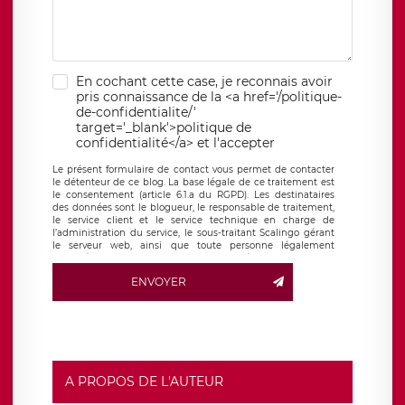
En cochant cette case, je reconnais avoir
pris connaissance de la <a href='/politique-
de-confidentialite/'
target='_blank'>politique de
confidentialité</a> et l'accepter
Le présent formulaire de contact vous permet de contacter
le détenteur de ce blog. La base légale de ce traitement est
le consentement (article 6.1.a du RGPD). Les destinataires
des données sont le blogueur, le responsable de traitement,
le service client et le service technique en charge de
l’administration du service, le sous-traitant Scalingo gérant
le serveur web, ainsi que toute personne légalement
autorisée. Le formulaire de contact à destination du
blogueur est hébergé sur un serveur hébergé par Scalingo,
ENVOYER
basé en France et offrant des
clauses de protection
conformes au RGPD
. Les données collectées sont conservées
jusqu’à ce que l’Internaute en sollicite la suppression, étant
entendu que vous pouvez demander la suppression de vos
données et retirer votre consentement à tout moment. Vous
disposez également d’un droit d’accès, de rectification ou de
limitation du traitement relatif à vos données à caractère
personnel, ainsi que d’un droit à la portabilité de vos
A PROPOS DE L'AUTEUR
données. Vous pouvez exercer ces droits auprès du délégué
à la protection des données de LÉGAVOX qui exerce au