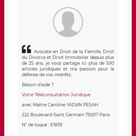
siège social de LÉGAVOX et est joignable à l’adresse mail
suivante : donneespersonnelles@legavox.fr. Le responsable
de traitement est la société LÉGAVOX, sis 9 rue Léopold
Sédar Senghor, joignable à l’adresse mail :
responsabledetraitement@legavox.fr. Vous avez également
le droit d’introduire une réclamation auprès d’une autorité
de contrôle.
Avocate en Droit de la Famille, Droit
du Divorce et Droit Immobilier depuis plus
de 25 ans, je vous partage ici plus de 500
articles juridiques et ma passion pour la
défense de vos intérêts.
Besoin d'aide ?
Votre Téléconsultation Juridique
avec Maître Caroline YADAN PESAH
222 Boulevard Saint Germain 75007 Paris
N° de toque : E1839