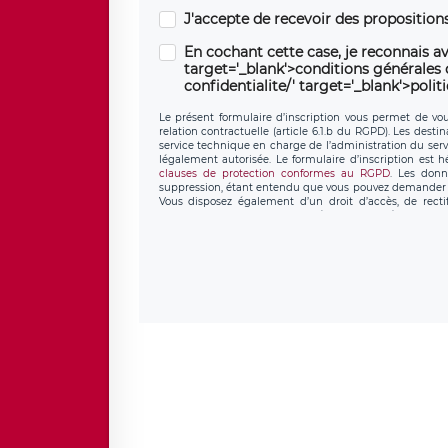
J'accepte de recevoir des propositio
En cochant cette case, je reconnais av
target='_blank'>conditions générales d'
confidentialite/' target='_blank'>polit
Le présent formulaire d’inscription vous permet de vous
relation contractuelle (article 6.1.b du RGPD). Les desti
service technique en charge de l’administration du servi
légalement autorisée. Le formulaire d’inscription est 
clauses de protection conformes au RGPD
. Les donn
suppression, étant entendu que vous pouvez demander l
Vous disposez également d’un droit d’accès, de recti
personnel, ainsi que d’un droit à la portabilité de vos 
données de LÉGAVOX qui exerce au siège soc
donneespersonnelles@legavox.fr. Le responsable de trai
l’adresse mail : responsabledetraitement@legavox.fr. Vo
de contrôle.