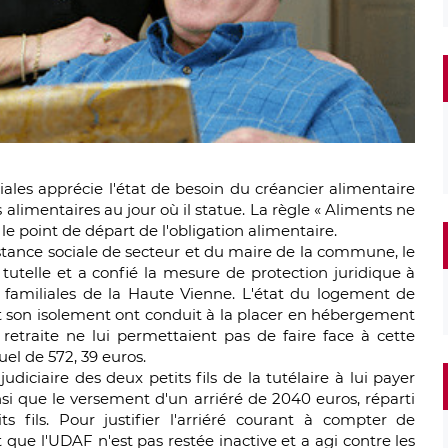
liales apprécie l'état de besoin du créancier alimentaire
 alimentaires au jour où il statue. La règle « Aliments ne
 le point de départ de l'obligation alimentaire.
ssistance sociale de secteur et du maire de la commune, le
utelle et a confié la mesure de protection juridique à
 familiales de la Haute Vienne. L'état du logement de
 son isolement ont conduit à la placer en hébergement
etraite ne lui permettaient pas de faire face à cette
el de 572, 39 euros.
diciaire des deux petits fils de la tutélaire à lui payer
nsi que le versement d'un arriéré de 2040 euros, réparti
ts fils. Pour justifier l'arriéré courant à compter de
t que l'UDAF n'est pas restée inactive et a agi contre les