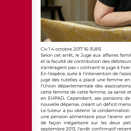
Civ 1 4 octobre 2017 16-15.815
Selon cet arrêt, le Juge aux affaires fami
et la faculté de contribution des débiteurs
s'arréragent pas » contraint le juge à fixer
En l'espèce, suite à l'intervention de l'a
juge des tutelles a placé une femme en t
l'Union départementale des associations
cette femme de cette femme, sa santé et
en EHPAD. Cependant, ses pensions de r
nouvelle dépense, créant un déficit mensu
Le tuteur a pu obtenir la condamnation ju
une pension alimentaire pour l'avenir ai
de façon inégalitaire sur les deux peti
septembre 2013, l'arrêt confirmatif retien