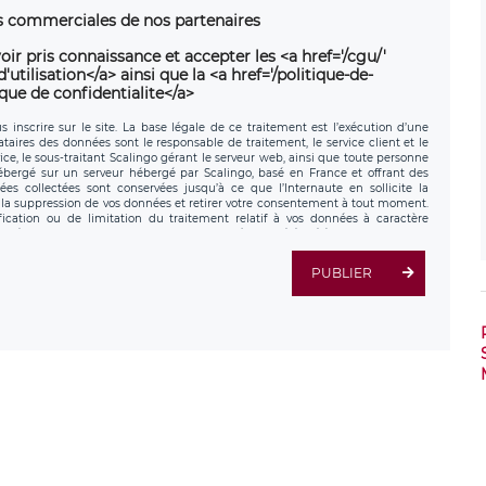
ns commerciales de nos partenaires
oir pris connaissance et accepter les <a href='/cgu/'
utilisation</a> ainsi que la <a href='/politique-de-
ique de confidentialite</a>
 inscrire sur le site. La base légale de ce traitement est l’exécution d’une
nataires des données sont le responsable de traitement, le service client et le
ce, le sous-traitant Scalingo gérant le serveur web, ainsi que toute personne
hébergé sur un serveur hébergé par Scalingo, basé en France et offrant des
ées collectées sont conservées jusqu’à ce que l’Internaute en sollicite la
a suppression de vos données et retirer votre consentement à tout moment.
fication ou de limitation du traitement relatif à vos données à caractère
données. Vous pouvez exercer ces droits auprès du délégué à la protection des
ial de LÉGAVOX et est joignable à l’adresse mail suivante :
tement est la société LÉGAVOX, sis 9 rue Léopold Sédar Senghor, joignable à
PUBLIER
us avez également le droit d’introduire une réclamation auprès d’une autorité