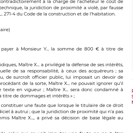
 contradictoirement à la charge de l'acheteur le coût de
 technique
, la juridiction de proximité a violé, par fausse
e L. 271-4 du Code de la construction et de l'habitation.
ire)
 payer à Monsieur Y... la somme de 800 € à titre de
ques, Maître X... a privilégié la défense de ses intérêts,
elle de sa responsabilité, à ceux des acquéreurs ; sa
, de surcroît officier public, lui imposait un devoir de
rocédant de la sorte, Maître X... ne pouvait ignorer qu'il
le texte en vigueur ; Maître X... sera donc condamné à
 titre de dommages et intérêts » ;
onstituer une faute que lorsque le titulaire de ce droit
ciel à autrui ; que la juridiction de proximité qui n'a pas
mmis Maître X..., a privé sa décision de base légale au