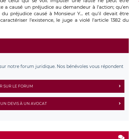
de celui qui se voit imputer une faute ne peut être
ute a causé un préjudice au demandeur à l'action; qu'en
 du préjudice causé à Monsieur Y... et qu'il devait être
ractériser l'existence, le juge a violé l'article 1382 du
sur notre forum juridique. Nos bénévoles vous répondent
R SUR LE FORUM
UN DEVIS À UN AVOCAT