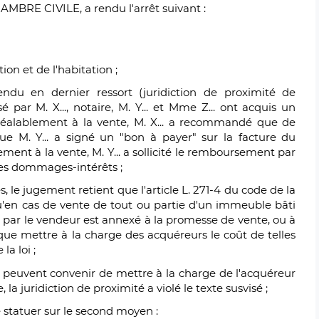
RE CIVILE, a rendu l'arrêt suivant :
ion et de l'habitation ;
ndu en dernier ressort (juridiction de proximité de
é par M. X..., notaire, M. Y... et Mme Z... ont acquis un
éalablement à la vente, M. X... a recommandé que de
 que M. Y... a signé un "bon à payer" sur la facture du
ent à la vente, M. Y... a sollicité le remboursement par
es dommages-intérêts ;
 le jugement retient que l'article L. 271-4 du code de la
qu'en cas de vente de tout ou partie d'un immeuble bâti
 par le vendeur est annexé à la promesse de vente, ou à
 que mettre à la charge des acquéreurs le coût de telles
la loi ;
es peuvent convenir de mettre à la charge de l'acquéreur
e
, la juridiction de proximité a violé le texte susvisé ;
e statuer sur le second moyen :