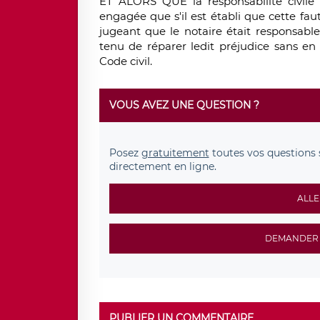
ET ALORS QUE la responsabilité civile 
engagée que s'il est établi que cette fa
jugeant que le notaire était responsable
tenu de réparer ledit préjudice sans en ca
Code civil.
VOUS AVEZ UNE QUESTION ?
Posez
gratuitement
toutes vos questions 
directement en ligne.
ALLE
DEMANDER 
PUBLIER UN COMMENTAIRE