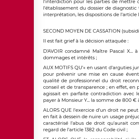
l'interdiction pour les parties de mettre
l'établissement du dossier de
diagnostic
interprétation, les dispositions de l'articl
SECOND MOYEN DE CASSATION (subsidia
Il est fait grief à la décision attaquée :
D'AVOIR condamné Maître Pascal X... à
dommages et intérêts ;
AUX MOTIFS QU'« en usant d'arguties juridi
pour prévenir une mise en cause éventu
qualité de professionnel du droit reconnu
conseil et de transparence ; en effet, en p
agissait en parfaite contradiction avec 
payer à Monsieur Y... la somme de 800 € à
ALORS QUE l'exercice d'un droit ne peut c
en fait à dessein de nuire un usage préjudi
caractérisé l'abus de droit qu'aurait co
regard de l'article 1382 du Code civil ;