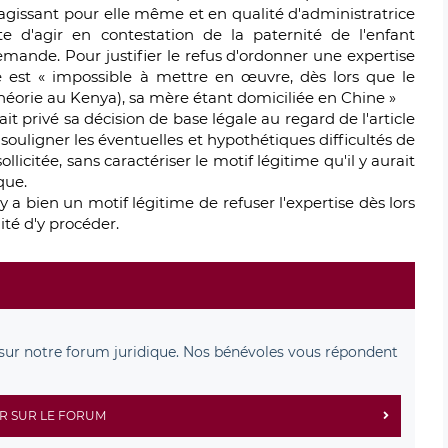
gissant pour elle même et en qualité d'administratrice
te d'agir en contestation de la paternité de l'enfant
demande. Pour justifier le refus d'ordonner une expertise
se est « impossible à mettre en œuvre, dès lors que le
théorie au Kenya), sa mère étant domiciliée en Chine »
it privé sa décision de base légale au regard de l'article
 souligner les éventuelles et hypothétiques difficultés de
icitée, sans caractériser le motif légitime qu'il y aurait
que.
l y a bien un motif légitime de refuser l'expertise dès lors
ité d'y procéder.
sur notre forum juridique. Nos bénévoles vous répondent
R SUR LE FORUM