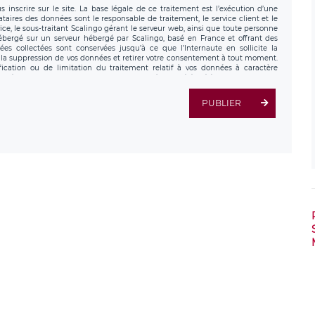
 inscrire sur le site. La base légale de ce traitement est l’exécution d’une
nataires des données sont le responsable de traitement, le service client et le
ce, le sous-traitant Scalingo gérant le serveur web, ainsi que toute personne
hébergé sur un serveur hébergé par Scalingo, basé en France et offrant des
ées collectées sont conservées jusqu’à ce que l’Internaute en sollicite la
a suppression de vos données et retirer votre consentement à tout moment.
fication ou de limitation du traitement relatif à vos données à caractère
données. Vous pouvez exercer ces droits auprès du délégué à la protection des
ial de LÉGAVOX et est joignable à l’adresse mail suivante :
tement est la société LÉGAVOX, sis 9 rue Léopold Sédar Senghor, joignable à
PUBLIER
us avez également le droit d’introduire une réclamation auprès d’une autorité