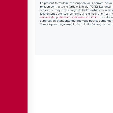
Le présent formulaire d’inscription vous permet de vous
relation contractuelle (article 6.1.b du RGPD). Les desti
service technique en charge de l’administration du servi
légalement autorisée. Le formulaire d’inscription est 
clauses de protection conformes au RGPD
. Les donn
suppression, étant entendu que vous pouvez demander l
Vous disposez également d’un droit d’accès, de recti
personnel, ainsi que d’un droit à la portabilité de vos 
données de LÉGAVOX qui exerce au siège soc
donneespersonnelles@legavox.fr. Le responsable de trai
l’adresse mail : responsabledetraitement@legavox.fr. Vo
de contrôle.