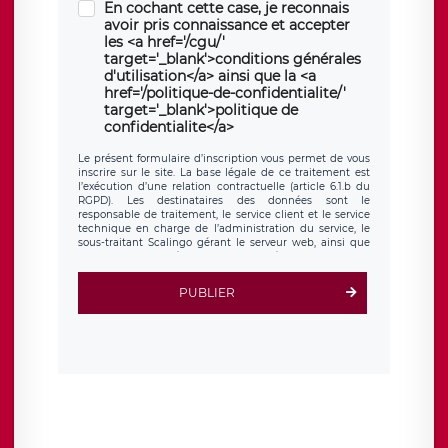
En cochant cette case, je reconnais
avoir pris connaissance et accepter
les <a href='/cgu/'
target='_blank'>conditions générales
d'utilisation</a> ainsi que la <a
href='/politique-de-confidentialite/'
target='_blank'>politique de
confidentialite</a>
Le présent formulaire d’inscription vous permet de vous
inscrire sur le site. La base légale de ce traitement est
l’exécution d’une relation contractuelle (article 6.1.b du
RGPD). Les destinataires des données sont le
responsable de traitement, le service client et le service
technique en charge de l’administration du service, le
sous-traitant Scalingo gérant le serveur web, ainsi que
toute personne légalement autorisée. Le formulaire
d’inscription est hébergé sur un serveur hébergé par
Scalingo, basé en France et offrant des
clauses de
PUBLIER
protection conformes au RGPD
. Les données collectées
sont conservées jusqu’à ce que l’Internaute en sollicite la
suppression, étant entendu que vous pouvez demander
la suppression de vos données et retirer votre
consentement à tout moment. Vous disposez également
d’un droit d’accès, de rectification ou de limitation du
traitement relatif à vos données à caractère personnel,
ainsi que d’un droit à la portabilité de vos données. Vous
pouvez exercer ces droits auprès du délégué à la
protection des données de LÉGAVOX qui exerce au siège
social de LÉGAVOX et est joignable à l’adresse mail