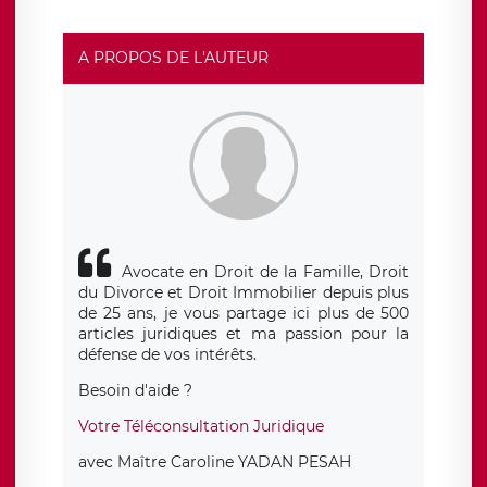
suivante : donneespersonnelles@legavox.fr. Le
responsable de traitement est la société LÉGAVOX, sis 9
rue Léopold Sédar Senghor, joignable à l’adresse mail :
responsabledetraitement@legavox.fr. Vous avez
A PROPOS DE L'AUTEUR
également le droit d’introduire une réclamation auprès
d’une autorité de contrôle.
Avocate en Droit de la Famille, Droit
du Divorce et Droit Immobilier depuis plus
de 25 ans, je vous partage ici plus de 500
articles juridiques et ma passion pour la
défense de vos intérêts.
Besoin d'aide ?
Votre Téléconsultation Juridique
avec Maître Caroline YADAN PESAH