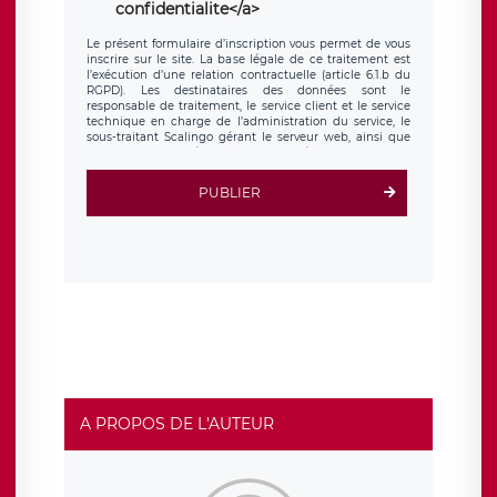
confidentialite</a>
Le présent formulaire d’inscription vous permet de vous
inscrire sur le site. La base légale de ce traitement est
l’exécution d’une relation contractuelle (article 6.1.b du
RGPD). Les destinataires des données sont le
responsable de traitement, le service client et le service
technique en charge de l’administration du service, le
sous-traitant Scalingo gérant le serveur web, ainsi que
toute personne légalement autorisée. Le formulaire
d’inscription est hébergé sur un serveur hébergé par
Scalingo, basé en France et offrant des
clauses de
PUBLIER
protection conformes au RGPD
. Les données collectées
sont conservées jusqu’à ce que l’Internaute en sollicite la
suppression, étant entendu que vous pouvez demander
la suppression de vos données et retirer votre
consentement à tout moment. Vous disposez également
d’un droit d’accès, de rectification ou de limitation du
traitement relatif à vos données à caractère personnel,
ainsi que d’un droit à la portabilité de vos données. Vous
pouvez exercer ces droits auprès du délégué à la
protection des données de LÉGAVOX qui exerce au siège
social de LÉGAVOX et est joignable à l’adresse mail
suivante : donneespersonnelles@legavox.fr. Le
responsable de traitement est la société LÉGAVOX, sis 9
rue Léopold Sédar Senghor, joignable à l’adresse mail :
responsabledetraitement@legavox.fr. Vous avez
A PROPOS DE L'AUTEUR
également le droit d’introduire une réclamation auprès
d’une autorité de contrôle.