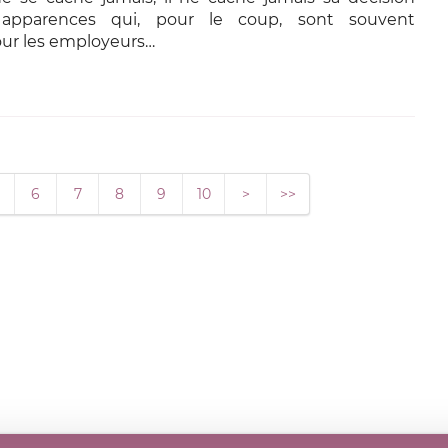
 apparences qui, pour le coup, sont souvent
ur les employeurs…
6
7
8
9
10
>
>>