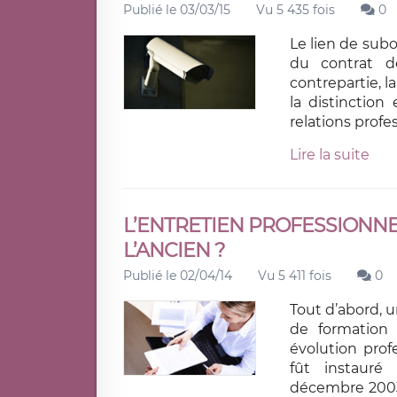
Publié le 03/03/15
Vu 5 435 fois
0
Le lien de subo
du contrat de
contrepartie, l
la distinction
relations profe
Lire la suite
L’ENTRETIEN PROFESSIONNEL
L’ANCIEN ?
Publié le 02/04/14
Vu 5 411 fois
0
Tout d’abord, u
de formation 
évolution profe
fût instauré 
décembre 2003