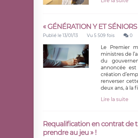
Lire la suite
« GÉNÉRATION Y ET SÉNIORS 
Publié le 13/01/13
Vu 5 509 fois
0
Le Premier mi
ministres de l’
du gouvernem
annoncée est 
création d’empl
renverser cet
deux ans, à la f
Lire la suite
Requalification en contrat de tr
prendre au jeu » !