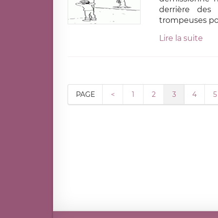
derrière des
trompeuses po
Lire la suite
PAGE
<
1
2
3
4
5