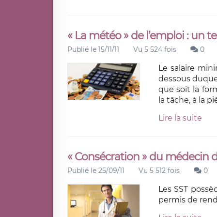
« La météo » de l’emploi : un 
Publié le 15/11/11
Vu 5 524 fois
0
Le salaire min
dessous duquel 
que soit la fo
la tâche, à la 
Lire la suite
« Consécration » du médecin du
Publié le 25/09/11
Vu 5 512 fois
0
Les SST possèd
permis de rend