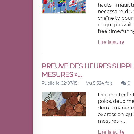
hauts magist
nécessaire d’u
chaîne tv pour 
ce qui pouvait 
free time/funn
Lire la suite
PREUVE DES HEURES SUPPLE
MESURES »…
Publié le 02/07/15
Vu 5 524 fois
0
Décompter le t
poids, deux me
deux manière
expression qui
mesures »...
Lire la suite