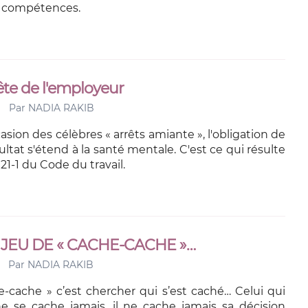
s compétences.
te de l'employeur
Par
NADIA RAKIB
casion des célèbres « arrêts amiante », l'obligation de
ultat s'étend à la santé mentale. C'est ce qui résulte
4121-1 du Code du travail.
 JEU DE « CACHE-CACHE »…
Par
NADIA RAKIB
e-cache » c’est chercher qui s’est caché… Celui qui
 se cache jamais, il ne cache jamais sa décision