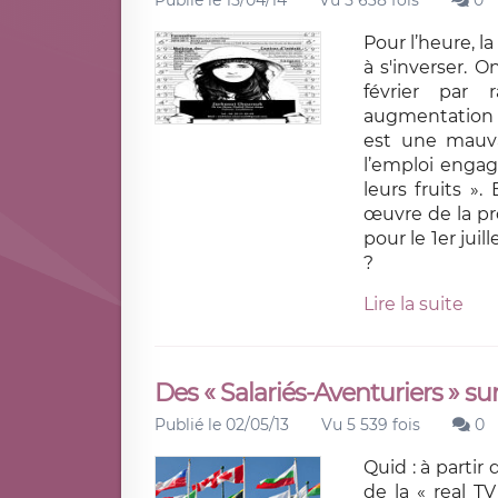
Publié le 15/04/14
Vu 5 638 fois
0
Pour l’heure, 
à s'inverser.
février par 
augmentation ap
est une mauva
l’emploi enga
leurs fruits »
œuvre de la p
pour le 1er juil
?
Lire la suite
Des « Salariés-Aventuriers » sur l
Publié le 02/05/13
Vu 5 539 fois
0
Quid : à partir
de la « real TV