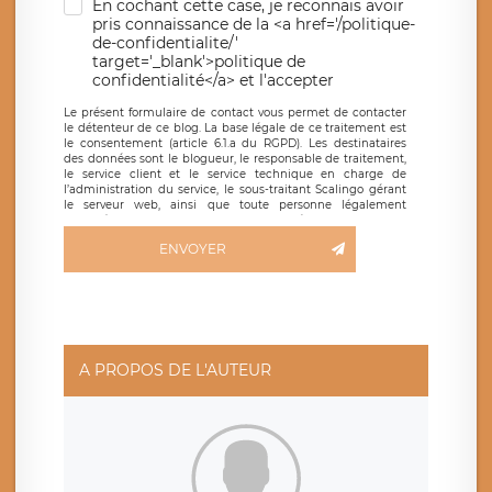
En cochant cette case, je reconnais avoir
pris connaissance de la <a href='/politique-
de-confidentialite/'
target='_blank'>politique de
confidentialité</a> et l'accepter
Le présent formulaire de contact vous permet de contacter
le détenteur de ce blog. La base légale de ce traitement est
le consentement (article 6.1.a du RGPD). Les destinataires
des données sont le blogueur, le responsable de traitement,
le service client et le service technique en charge de
l’administration du service, le sous-traitant Scalingo gérant
le serveur web, ainsi que toute personne légalement
autorisée. Le formulaire de contact à destination du
blogueur est hébergé sur un serveur hébergé par Scalingo,
ENVOYER
basé en France et offrant des
clauses de protection
conformes au RGPD
. Les données collectées sont conservées
jusqu’à ce que l’Internaute en sollicite la suppression, étant
entendu que vous pouvez demander la suppression de vos
données et retirer votre consentement à tout moment. Vous
disposez également d’un droit d’accès, de rectification ou de
limitation du traitement relatif à vos données à caractère
personnel, ainsi que d’un droit à la portabilité de vos
A PROPOS DE L'AUTEUR
données. Vous pouvez exercer ces droits auprès du délégué
à la protection des données de LÉGAVOX qui exerce au
siège social de LÉGAVOX et est joignable à l’adresse mail
suivante : donneespersonnelles@legavox.fr. Le responsable
de traitement est la société LÉGAVOX, sis 9 rue Léopold
Sédar Senghor, joignable à l’adresse mail :
responsabledetraitement@legavox.fr. Vous avez également
le droit d’introduire une réclamation auprès d’une autorité