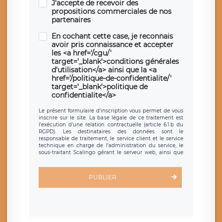
J'accepte de recevoir des
propositions commerciales de nos
partenaires
En cochant cette case, je reconnais
avoir pris connaissance et accepter
les <a href='/cgu/'
target='_blank'>conditions générales
d'utilisation</a> ainsi que la <a
href='/politique-de-confidentialite/'
target='_blank'>politique de
confidentialite</a>
Le présent formulaire d’inscription vous permet de vous
inscrire sur le site. La base légale de ce traitement est
l’exécution d’une relation contractuelle (article 6.1.b du
RGPD). Les destinataires des données sont le
responsable de traitement, le service client et le service
technique en charge de l’administration du service, le
sous-traitant Scalingo gérant le serveur web, ainsi que
toute personne légalement autorisée. Le formulaire
d’inscription est hébergé sur un serveur hébergé par
Scalingo, basé en France et offrant des
clauses de
PUBLIER
protection conformes au RGPD
. Les données collectées
sont conservées jusqu’à ce que l’Internaute en sollicite la
suppression, étant entendu que vous pouvez demander
la suppression de vos données et retirer votre
consentement à tout moment. Vous disposez également
d’un droit d’accès, de rectification ou de limitation du
traitement relatif à vos données à caractère personnel,