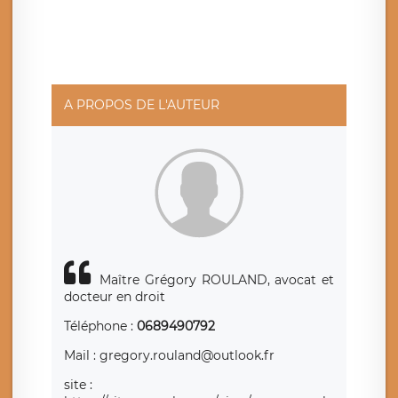
ainsi que d’un droit à la portabilité de vos données. Vous
pouvez exercer ces droits auprès du délégué à la
protection des données de LÉGAVOX qui exerce au siège
social de LÉGAVOX et est joignable à l’adresse mail
suivante : donneespersonnelles@legavox.fr. Le
responsable de traitement est la société LÉGAVOX, sis 9
rue Léopold Sédar Senghor, joignable à l’adresse mail :
responsabledetraitement@legavox.fr. Vous avez
A PROPOS DE L'AUTEUR
également le droit d’introduire une réclamation auprès
d’une autorité de contrôle.
Maître Grégory ROULAND, avocat et
docteur en droit
Téléphone :
0689490792
Mail : gregory.rouland@outlook.fr
site :