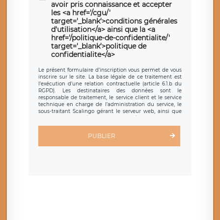
avoir pris connaissance et accepter
les <a href='/cgu/'
target='_blank'>conditions générales
d'utilisation</a> ainsi que la <a
href='/politique-de-confidentialite/'
target='_blank'>politique de
confidentialite</a>
Le présent formulaire d’inscription vous permet de vous
inscrire sur le site. La base légale de ce traitement est
l’exécution d’une relation contractuelle (article 6.1.b du
RGPD). Les destinataires des données sont le
responsable de traitement, le service client et le service
technique en charge de l’administration du service, le
sous-traitant Scalingo gérant le serveur web, ainsi que
toute personne légalement autorisée. Le formulaire
d’inscription est hébergé sur un serveur hébergé par
Scalingo, basé en France et offrant des
clauses de
PUBLIER
protection conformes au RGPD
. Les données collectées
sont conservées jusqu’à ce que l’Internaute en sollicite la
suppression, étant entendu que vous pouvez demander
la suppression de vos données et retirer votre
consentement à tout moment. Vous disposez également
d’un droit d’accès, de rectification ou de limitation du
traitement relatif à vos données à caractère personnel,
ainsi que d’un droit à la portabilité de vos données. Vous
pouvez exercer ces droits auprès du délégué à la
protection des données de LÉGAVOX qui exerce au siège
social de LÉGAVOX et est joignable à l’adresse mail
suivante : donneespersonnelles@legavox.fr. Le