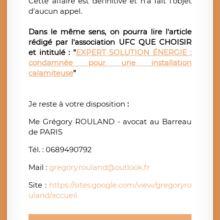
Cette affaire est définitive et n'a fait l'objet
d'aucun appel.
Dans le même sens, on pourra lire l'article
rédigé par l'association UFC QUE CHOISIR
et intitulé : "
EXPERT SOLUTION ÉNERGIE :
condamnée pour une installation
calamiteuse
"
Je reste à votre disposition
:
Me Grégory ROULAND - avocat au Barreau
de PARIS
Tél. : 0689490792
Mail :
gregory.rouland@outlook.fr
Site :
https://sites.google.com/view/gregoryro
uland/accueil