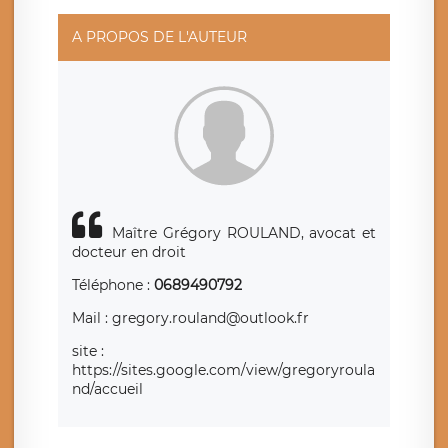
responsable de traitement est la société LÉGAVOX, sis 9
rue Léopold Sédar Senghor, joignable à l’adresse mail :
responsabledetraitement@legavox.fr. Vous avez
A PROPOS DE L'AUTEUR
également le droit d’introduire une réclamation auprès
d’une autorité de contrôle.
Maître Grégory ROULAND, avocat et
docteur en droit
Téléphone :
0689490792
Mail : gregory.rouland@outlook.fr
site :
https://sites.google.com/view/gregoryroula
nd/accueil