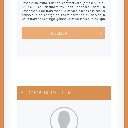
l’exécution d’une relation contractuelle (article 6.1.b du
RGPD). Les destinataires des données sont le
responsable de traitement, le service client et le service
technique en charge de l’administration du service, le
sous-traitant Scalingo gérant le serveur web, ainsi que
toute personne légalement autorisée. Le formulaire
d’inscription est hébergé sur un serveur hébergé par
Scalingo, basé en France et offrant des
clauses de
PUBLIER
protection conformes au RGPD
. Les données collectées
sont conservées jusqu’à ce que l’Internaute en sollicite la
suppression, étant entendu que vous pouvez demander
la suppression de vos données et retirer votre
consentement à tout moment. Vous disposez également
d’un droit d’accès, de rectification ou de limitation du
traitement relatif à vos données à caractère personnel,
ainsi que d’un droit à la portabilité de vos données. Vous
pouvez exercer ces droits auprès du délégué à la
protection des données de LÉGAVOX qui exerce au siège
social de LÉGAVOX et est joignable à l’adresse mail
suivante : donneespersonnelles@legavox.fr. Le
responsable de traitement est la société LÉGAVOX, sis 9
rue Léopold Sédar Senghor, joignable à l’adresse mail :
responsabledetraitement@legavox.fr. Vous avez
A PROPOS DE L'AUTEUR
également le droit d’introduire une réclamation auprès
d’une autorité de contrôle.