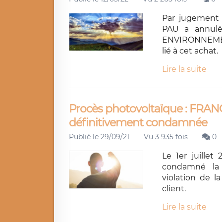
Par jugement d
PAU a annulé
ENVIRONNEMENT
lié à cet achat.
Lire la suite
Procès photovoltaïque : F
définitivement condamnée
Publié le 29/09/21
Vu 3 935 fois
0
Le 1er juillet
condamné la
violation de l
client.
Lire la suite