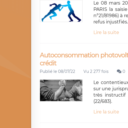
Le 08 mars 20
PARIS la sai
n°21/81986) à 
refus injustfiés.
Lire la suite
Autoconsommation photovoltaï
crédit
Publié le 08/07/22
Vu 2 277 fois
0
Le contentieux
sur une jurispr
très instructi
(22/683).
Lire la suite