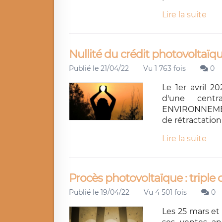
Lire la suite
Nullité du crédit photovoltaïqu
Publié le 21/04/22
Vu 1 763 fois
0
Le 1er avril 2
d'une centr
ENVIRONNEMEN
de rétractation
Lire la suite
Procès photovoltaïque : triple
Publié le 19/04/22
Vu 4 501 fois
0
Les 25 mars et 