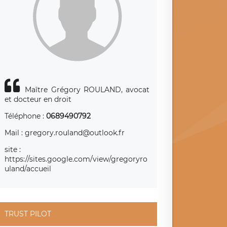
Maître Grégory ROULAND, avocat
et docteur en droit
Téléphone :
0689490792
Mail : gregory.rouland@outlook.fr
site :
https://sites.google.com/view/gregoryro
uland/accueil
TRUST PILOT