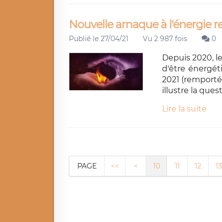
Nouvelle arnaque à l'énergie 
Publié le 27/04/21
Vu 2 987 fois
0
Depuis 2020, 
d'être énergé
2021 (remporté
illustre la ques
Lire la suite
PAGE
<<
<
10
11
12
13