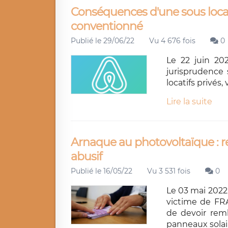
Conséquences d'une sous loca
conventionné
Publié le 29/06/22
Vu 4 676 fois
0
Le 22 juin 202
jurisprudence 
locatifs privés
Lire la suite
Arnaque au photovoltaïque : r
abusif
Publié le 16/05/22
Vu 3 531 fois
0
Le 03 mai 2022
victime de F
de devoir rem
panneaux solai