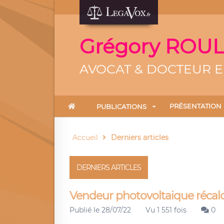
Grégory ROULA
AVOCAT & DOCTEUR EN 
PRÉSENTATION
PUBLICATIONS
Accueil
Derniers articles
DERNIERS ARTICLES
Vendeur photovoltaique récalci
Publié le 28/07/22
Vu 1 551 fois
0