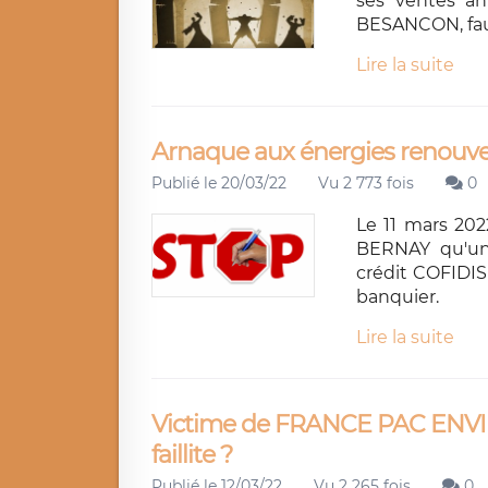
ses ventes a
BESANCON, faute
Lire la suite
Arnaque aux énergies renouvela
Publié le 20/03/22
Vu 2 773 fois
0
Le 11 mars 202
BERNAY qu'un
crédit COFIDIS 
banquier.
Lire la suite
Victime de FRANCE PAC ENVI
faillite ?
Publié le 12/03/22
Vu 2 265 fois
0