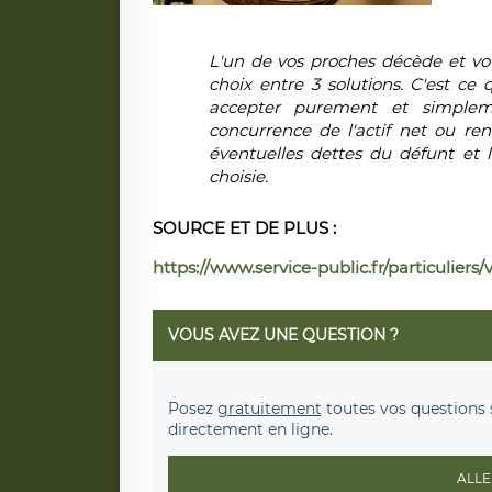
L'un de vos proches décède et vous
choix entre 3 solutions. C'est ce
accepter purement et simplem
concurrence de l'actif net
ou reno
éventuelles dettes du défunt et l
choisie.
SOURCE ET DE PLUS :
https://www.service-public.fr/particuliers/
VOUS AVEZ UNE QUESTION ?
Posez
gratuitement
toutes vos questions 
directement en ligne.
ALLE