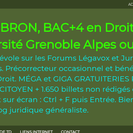
AD
RON, BAC+4 en Droit 
rsité Grenoble Alpes 
évole sur les Forums Légavox et Jur
 Précorrecteur occasionnel et béné
n Droit. MÉGA et GIGA GRATUITERI
OYEN + 1.650 billets non rédigés et
sur écran : Ctrl + F puis Entrée. B
g juridique généraliste.
DE TD
LIENS INTERNET
CONTACT