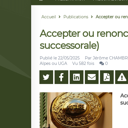
Accueil
Publications
Accepter ou reno
Accepter ou renonce
successorale)
Publié le
22/05/2025
Par
Jérôme CHAMBRON,
Alpes ou UGA
Vu 582 fois
0
Ac
su