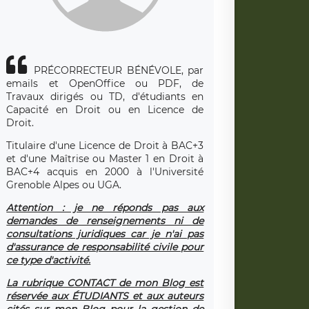
PRÉCORRECTEUR BÉNÉVOLE, par
emails et OpenOffice ou PDF, de
Travaux dirigés ou TD, d'étudiants en
Capacité en Droit ou en Licence de
Droit.
Titulaire d'une Licence de Droit à BAC+3
et d'une Maîtrise ou Master 1 en Droit à
BAC+4 acquis en 2000 à l'Université
Grenoble Alpes ou UGA.
Attention : je ne réponds pas aux
demandes de renseignements ni de
consultations juridiques car je n'ai pas
d'assurance de responsabilité civile pour
ce type d'activité.
La rubrique CONTACT de mon Blog est
réservée aux ÉTUDIANTS et aux auteurs
cités sur mon Blog pour la gestion de