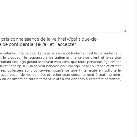
 pris connaissance de la <a href='/politique-de-
e de confidentialité</a> et l'accepter
le détenteur de ce blog. La base légale de ce traitement est le consentement
t le blogueur, le responsable de traitement, le service client et le service
-traitant Scalingo gérant le serveur web, ainsi que toute personne légalement
ur est hébergé sur un serveur hébergé par Scalingo, basé en France et offrant
ées collectées sont conservées jusqu’à ce que l’Internaute en sollicite la
suppression de vos données et retirer votre consentement à tout moment.
n ou de limitation du traitement relatif à vos données à caractère personnel,
 pouvez exercer ces droits auprès du délégué à la protection des données de
oignable à l’adresse mail suivante : donneespersonnelles@legavox.fr. Le
, sis 9 rue Léopold Sédar Senghor, joignable à l’adresse mail :
droit d’introduire une réclamation auprès d’une autorité de contrôle.