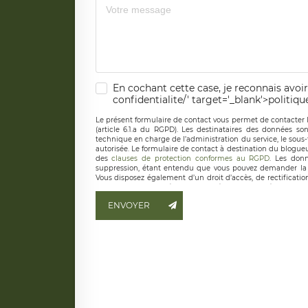
En cochant cette case, je reconnais avoir
confidentialite/' target='_blank'>politiqu
Le présent formulaire de contact vous permet de contacter 
(article 6.1.a du RGPD). Les destinataires des données son
technique en charge de l’administration du service, le sous
autorisée. Le formulaire de contact à destination du blogue
des
clauses de protection conformes au RGPD
. Les donn
suppression, étant entendu que vous pouvez demander la 
Vous disposez également d’un droit d’accès, de rectificatio
ainsi que d’un droit à la portabilité de vos données. Vous
LÉGAVOX qui exerce au siège social de LÉGAVOX et est j
ENVOYER
responsable de traitement est la société LÉGAVOX
responsabledetraitement@legavox.fr. Vous avez également le 