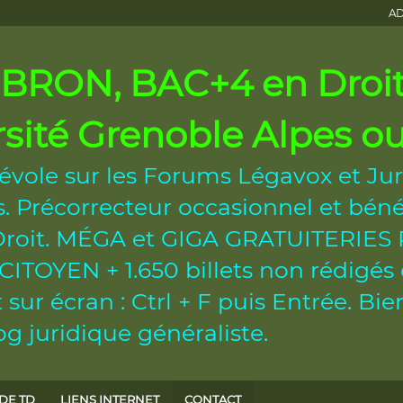
AD
RON, BAC+4 en Droit 
rsité Grenoble Alpes 
évole sur les Forums Légavox et Jur
 Précorrecteur occasionnel et béné
n Droit. MÉGA et GIGA GRATUITERI
OYEN + 1.650 billets non rédigés et
sur écran : Ctrl + F puis Entrée. B
g juridique généraliste.
DE TD
LIENS INTERNET
CONTACT