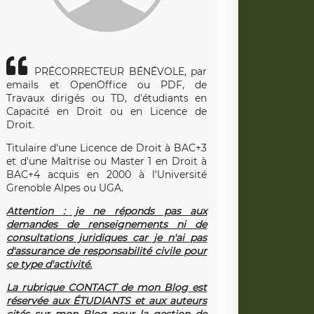
PRÉCORRECTEUR BÉNÉVOLE, par
emails et OpenOffice ou PDF, de
Travaux dirigés ou TD, d'étudiants en
Capacité en Droit ou en Licence de
Droit.
Titulaire d'une Licence de Droit à BAC+3
et d'une Maîtrise ou Master 1 en Droit à
BAC+4 acquis en 2000 à l'Université
Grenoble Alpes ou UGA.
Attention : je ne réponds pas aux
demandes de renseignements ni de
consultations juridiques car je n'ai pas
d'assurance de responsabilité civile pour
ce type d'activité.
La rubrique CONTACT de mon Blog est
réservée aux ÉTUDIANTS et aux auteurs
cités sur mon Blog pour la gestion de