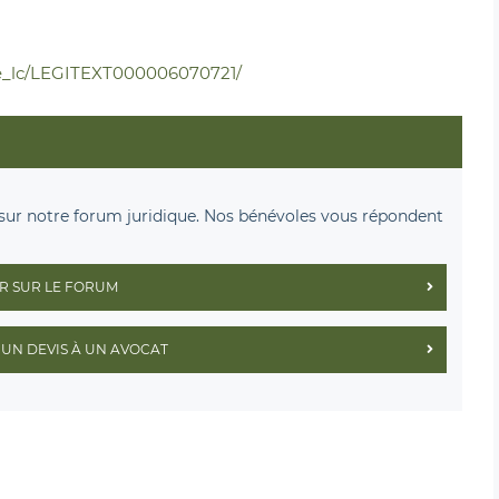
xte_lc/LEGITEXT000006070721/
sur notre forum juridique. Nos bénévoles vous répondent
R SUR LE FORUM
UN DEVIS À UN AVOCAT