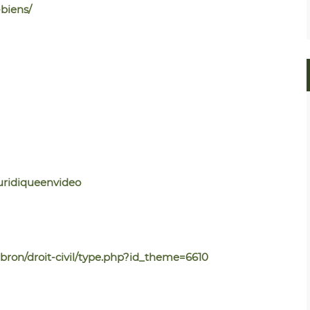
-biens/
uridiqueenvideo
bron/droit-civil/type.php?id_theme=6610