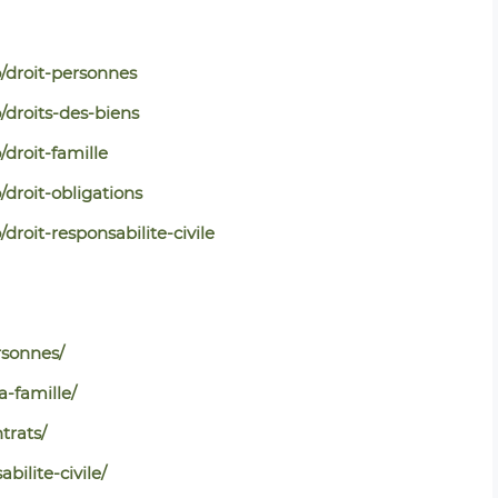
droit-personnes
droits-des-biens
roit-famille
roit-obligations
oit-responsabilite-civile
rsonnes/
a-famille/
trats/
bilite-civile/