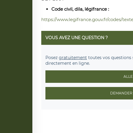
Code civil, dila, légifrance :
https://www.legifrance.gouv.fr/codes/te
VOUS AVEZ UNE QUESTION ?
Posez
gratuitement
toutes vos questions 
directement en ligne.
ALLE
DEMANDER 