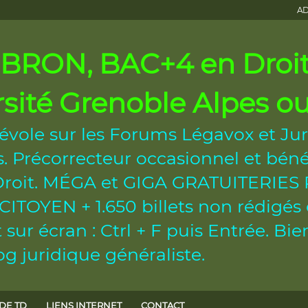
AD
RON, BAC+4 en Droit 
rsité Grenoble Alpes 
évole sur les Forums Légavox et Jur
 Précorrecteur occasionnel et béné
n Droit. MÉGA et GIGA GRATUITERI
OYEN + 1.650 billets non rédigés et
sur écran : Ctrl + F puis Entrée. B
g juridique généraliste.
DE TD
LIENS INTERNET
CONTACT