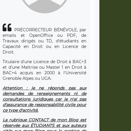
PRÉCORRECTEUR BÉNÉVOLE, par
emails et OpenOffice ou PDF, de
Travaux dirigés ou TD, d'étudiants en
Capacité en Droit ou en Licence de
Droit.
Titulaire d'une Licence de Droit à BAC+3
et d'une Maîtrise ou Master 1 en Droit à
BAC+4 acquis en 2000 à l'Université
Grenoble Alpes ou UGA.
Attention : je ne réponds pas aux
demandes de renseignements ni de
consultations juridiques car je n'ai pas
d'assurance de responsabilité civile pour
ce type d'activité.
La rubrique CONTACT de mon Blog est
réservée aux ÉTUDIANTS et aux auteurs
cités sur mon Blog pour la gestion de