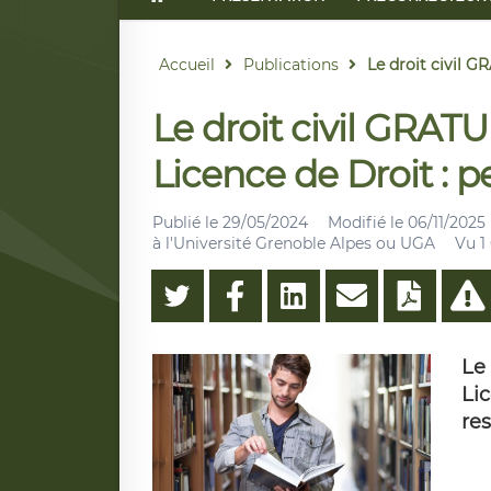
Accueil
Publications
Le droit civil GR
Le droit civil GRATU
Licence de Droit : p
Publié le
29/05/2024
Modifié le
06/11/2025
à l'Université Grenoble Alpes ou UGA
Vu 1 
Le
Li
res