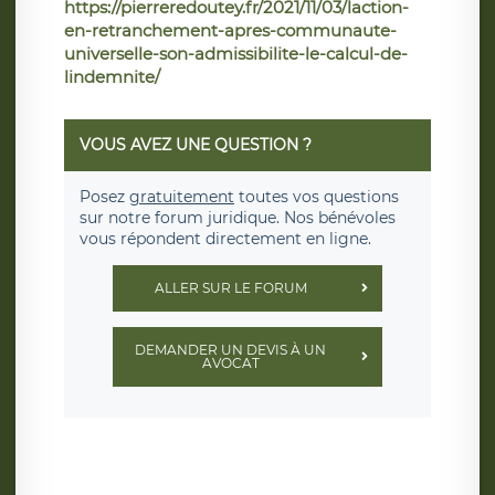
https://pierreredoutey.fr/2021/11/03/laction-
en-retranchement-apres-communaute-
universelle-son-admissibilite-le-calcul-de-
lindemnite/
VOUS AVEZ UNE QUESTION ?
Posez
gratuitement
toutes vos questions
sur notre forum juridique. Nos bénévoles
vous répondent directement en ligne.
ALLER SUR LE FORUM
DEMANDER UN DEVIS À UN
AVOCAT