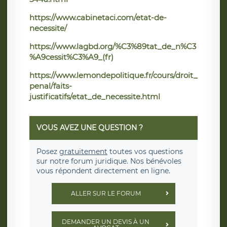
https://www.cabinetaci.com/etat-de-
necessite/
https://www.lagbd.org/%C3%89tat_de_n%C3
%A9cessit%C3%A9_(fr)
https://www.lemondepolitique.fr/cours/droit_
penal/faits-
justificatifs/etat_de_necessite.html
VOUS AVEZ UNE QUESTION ?
Posez
gratuitement
toutes vos questions
sur notre forum juridique. Nos bénévoles
vous répondent directement en ligne.
ALLER SUR LE FORUM
DEMANDER UN DEVIS À UN