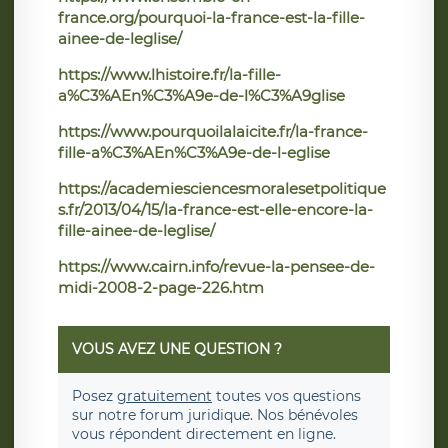
france.org/pourquoi-la-france-est-la-fille-
ainee-de-leglise/
https://www.lhistoire.fr/la-fille-
a%C3%AEn%C3%A9e-de-l%C3%A9glise
https://www.pourquoilalaicite.fr/la-france-
fille-a%C3%AEn%C3%A9e-de-l-eglise
https://academiesciencesmoralesetpolitique
s.fr/2013/04/15/la-france-est-elle-encore-la-
fille-ainee-de-leglise/
https://www.cairn.info/revue-la-pensee-de-
midi-2008-2-page-226.htm
VOUS AVEZ UNE QUESTION ?
Posez
gratuitement
toutes vos questions
sur notre forum juridique. Nos bénévoles
vous répondent directement en ligne.