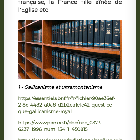
française, la France fille aînée de
l'Eglise etc
1 - Gallicanisme et ultramontanisme
https://essentiels.bnf.fr/fr/fichier/90ae36ef-
218c-4482-a0a8-d2b2ea1e1c42-quest-ce-
que-gallicanisme-royal
https://www.persee.fr/doc/bec_0373-
6237_1996_num_154_1_450815