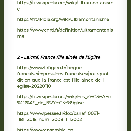
https://fr.wikipedia.org/wiki/Ultramontanism
e
https://fr.vikidia.org/wiki/Ultramontanisme
https://www.cnrtl.fr/definition/ultramontanis
me
2 - Laïcité, France fille aînée de l'Eglise
https://www.lefigaro.fr/langue-
francaise/expressions-francaises/pourquoi-
dit-on-que-la-france-est-fille-ainee-de-l-
eglise-20220110
https://fr.wikipedia.org/wiki/Fils_a%C3%AEn
%C3%A9_de_l%27%C3%89glise
https://www.persee.fr/doc/bsnaf_0081-
1181_2015_num_2008_1_12002
https://www.ensemble-en-