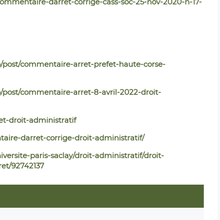
t/commentaire-darret-corrige-cass-soc-25-nov-2020-n-17-
post/commentaire-arret-prefet-haute-corse-
ost/commentaire-arret-8-avril-2022-droit-
t-droit-administratif
taire-darret-corrige-droit-administratif/
rsite-paris-saclay/droit-administratif/droit-
et/92742137