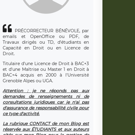
PRÉCORRECTEUR BÉNÉVOLE, par
emails et OpenOffice ou PDF, de
Travaux dirigés ou TD, d'étudiants en
Capacité en Droit ou en Licence de
Droit.
Titulaire d'une Licence de Droit à BAC+3
et d'une Maîtrise ou Master 1 en Droit à
BAC+4 acquis en 2000 à l'Université
Grenoble Alpes ou UGA.
Attention : je ne réponds pas aux
demandes de renseignements ni de
consultations juridiques car je n'ai pas
d'assurance de responsabilité civile pour
ce type d'activité.
La rubrique CONTACT de mon Blog est
réservée aux ÉTUDIANTS et aux auteurs
cités sur mon Blog pour la gestion de