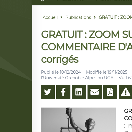
Accueil
Publications
GRATUIT : ZOOM
GRATUIT : ZOOM SU
COMMENTAIRE D'AR
corrigés
Publié le
10/12/2024
Modifié le
19/11/2025
l'Université Grenoble Alpes ou UGA
Vu 1 6
GR
CO
: 