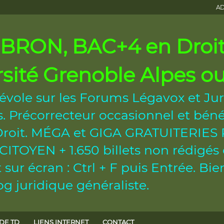
AD
RON, BAC+4 en Droit 
rsité Grenoble Alpes 
évole sur les Forums Légavox et Jur
 Précorrecteur occasionnel et béné
n Droit. MÉGA et GIGA GRATUITERI
OYEN + 1.650 billets non rédigés et
sur écran : Ctrl + F puis Entrée. B
g juridique généraliste.
DE TD
LIENS INTERNET
CONTACT