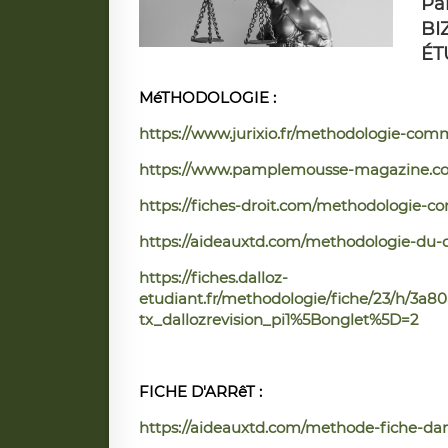
Pa
BI
ÉT
MéTHODOLOGIE :
https://www.jurixio.fr/methodologie-comm
https://www.pamplemousse-magazine.co/p
https://fiches-droit.com/methodologie-c
https://aideauxtd.com/methodologie-du-
https://fiches.dalloz-
etudiant.fr/methodologie/fiche/23/h/3a
tx_dallozrevision_pi1%5Bonglet%5D=2
FICHE D'ARRêT :
https://aideauxtd.com/methode-fiche-darre