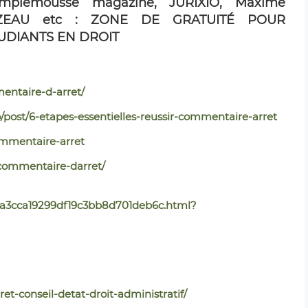
mplemousse magazine, JURIXIO, Maxime
ZEAU etc : ZONE DE GRATUITÉ POUR
UDIANTS EN DROIT
entaire-d-arret/
ost/6-etapes-essentielles-reussir-commentaire-arret
ommentaire-arret
commentaire-darret/
80a3cca19299df19c3bb8d701deb6c.html?
t-conseil-detat-droit-administratif/