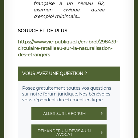
française à un niveau B2,
examen civique, durée
d'emploi minimale...
SOURCE ET DE PLUS :
https://www.vie-publique.fr/en-bref/298439-
circulaire-retailleau-sur-la-naturalisation-
des-etrangers
VOUS AVEZ UNE QUESTION ?
Posez
gratuitement
toutes vos questions
sur notre forum juridique. Nos bénévoles
vous répondent directement en ligne.
ALLER SUR LE FORUM
DEMANDER UN DEVIS À UN
AVOCAT