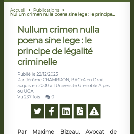
Accueil
Publications
Nullum crimen nulla poena sine lege : le principe...
Nullum crimen nulla
poena sine lege : le
principe de légalité
criminelle
Publié le
22/12/2025
Par
Jérôme CHAMBRON, BAC+4 en Droit
acquis en 2000 à l'Université Grenoble Alpes
ou UGA
Vu 237 fois
0
Par Maxime Bizeau, Avocat de