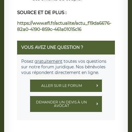
SOURCE ET DE PLUS :
https://www.efl.fr/actualite/actu_f19da6676-
82a0-4190-859c-461a01015c16
VOUS AVEZ UNE QUESTION ?
Posez
gratuitement
toutes vos questions
sur notre forum juridique. Nos bénévoles
vous répondent directement en ligne.
ALLER SUR LE FORUM
DEMANDER UN DEVIS À UN
AVOCAT