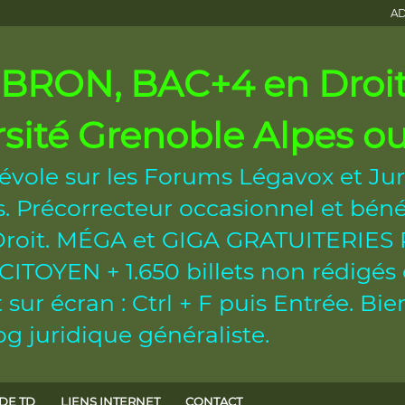
AD
RON, BAC+4 en Droit 
rsité Grenoble Alpes 
évole sur les Forums Légavox et Jur
 Précorrecteur occasionnel et béné
n Droit. MÉGA et GIGA GRATUITERI
OYEN + 1.650 billets non rédigés et
sur écran : Ctrl + F puis Entrée. B
g juridique généraliste.
DE TD
LIENS INTERNET
CONTACT