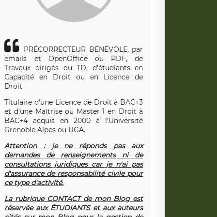
PRÉCORRECTEUR BÉNÉVOLE, par
emails et OpenOffice ou PDF, de
Travaux dirigés ou TD, d'étudiants en
Capacité en Droit ou en Licence de
Droit.
Titulaire d'une Licence de Droit à BAC+3
et d'une Maîtrise ou Master 1 en Droit à
BAC+4 acquis en 2000 à l'Université
Grenoble Alpes ou UGA.
Attention : je ne réponds pas aux
demandes de renseignements ni de
consultations juridiques car je n'ai pas
d'assurance de responsabilité civile pour
ce type d'activité.
La rubrique CONTACT de mon Blog est
réservée aux ÉTUDIANTS et aux auteurs
cités sur mon Blog pour la gestion de