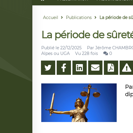
Accueil
Publications
La période de sû
La période de sûreté
Publié le
22/12/2025
Par
Jérôme CHAMBRON,
Alpes ou UGA
Vu 228 fois
0
Pa
di