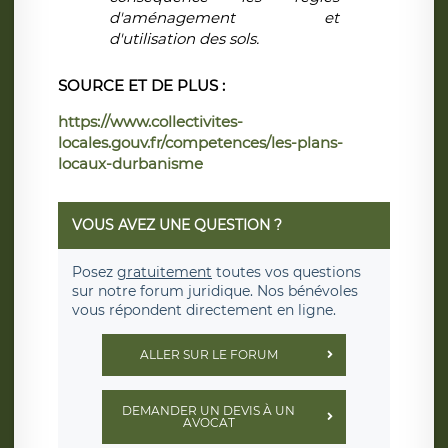
d'aménagement et
d'utilisation des sols.
SOURCE ET DE PLUS :
https://www.collectivites-
locales.gouv.fr/competences/les-plans-
locaux-durbanisme
VOUS AVEZ UNE QUESTION ?
Posez
gratuitement
toutes vos questions
sur notre forum juridique. Nos bénévoles
vous répondent directement en ligne.
ALLER SUR LE FORUM
DEMANDER UN DEVIS À UN
AVOCAT