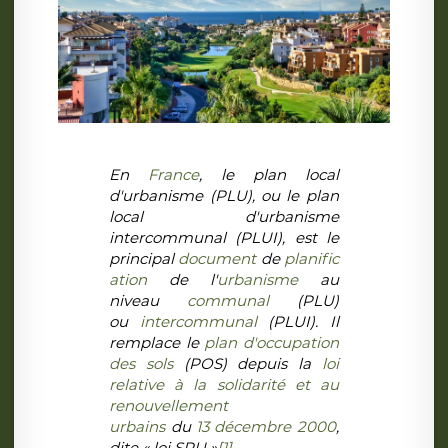
En
France
, le plan local
d'urbanisme (PLU), ou le plan
local d'urbanisme
intercommunal (PLUI), est le
principal
document
de
planific
ation
de l'
urbanisme
au
niveau
communal
(PLU)
ou
intercommunal
(PLUI). Il
remplace le
plan d'occupation
des sols
(POS) depuis la
loi
relative à la solidarité et au
renouvellement
urbains
du
13
décembre
2000
,
dite « loi SRU »
[1]
.