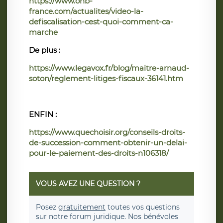
https://www.onb-
france.com/actualites/video-la-
defiscalisation-cest-quoi-comment-ca-
marche
De plus :
https://www.legavox.fr/blog/maitre-arnaud-
soton/reglement-litiges-fiscaux-36141.htm
ENFIN :
https://www.quechoisir.org/conseils-droits-
de-succession-comment-obtenir-un-delai-
pour-le-paiement-des-droits-n106318/
VOUS AVEZ UNE QUESTION ?
Posez
gratuitement
toutes vos questions
sur notre forum juridique. Nos bénévoles