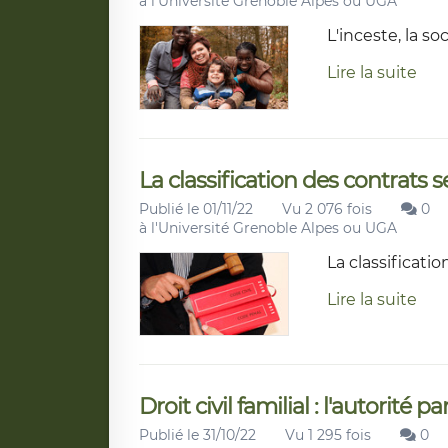
à l'Université Grenoble Alpes ou UGA
L'inceste, la soc
Lire la suite
La classification des contrats s
Publié le 01/11/22
Vu 2 076 fois
0
à l'Université Grenoble Alpes ou UGA
La classificatio
Lire la suite
Droit civil familial : l'autorité 
Publié le 31/10/22
Vu 1 295 fois
0