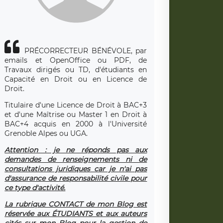
PRÉCORRECTEUR BÉNÉVOLE, par
emails et OpenOffice ou PDF, de
Travaux dirigés ou TD, d'étudiants en
Capacité en Droit ou en Licence de
Droit.
Titulaire d'une Licence de Droit à BAC+3
et d'une Maîtrise ou Master 1 en Droit à
BAC+4 acquis en 2000 à l'Université
Grenoble Alpes ou UGA.
Attention : je ne réponds pas aux
demandes de renseignements ni de
consultations juridiques car je n'ai pas
d'assurance de responsabilité civile pour
ce type d'activité.
La rubrique CONTACT de mon Blog est
réservée aux ÉTUDIANTS et aux auteurs
cités sur mon Blog pour la gestion de