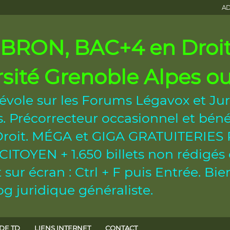
AD
RON, BAC+4 en Droit 
rsité Grenoble Alpes 
évole sur les Forums Légavox et Jur
 Précorrecteur occasionnel et béné
n Droit. MÉGA et GIGA GRATUITERI
OYEN + 1.650 billets non rédigés et
sur écran : Ctrl + F puis Entrée. B
g juridique généraliste.
DE TD
LIENS INTERNET
CONTACT