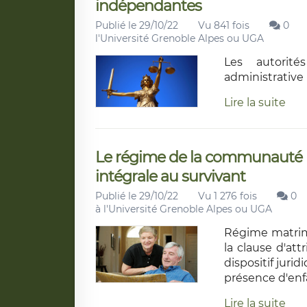
indépendantes
Publié le 29/10/22
Vu 841 fois
0
l'Université Grenoble Alpes ou UGA
Les autorité
administrative 
Lire la suite
Le régime de la communauté uni
intégrale au survivant
Publié le 29/10/22
Vu 1 276 fois
0
à l'Université Grenoble Alpes ou UGA
Régime matrimo
la clause d'att
dispositif jur
présence d'enf
Lire la suite