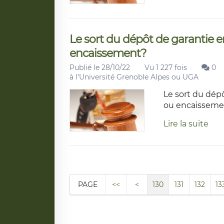
Le sort du dépôt de garantie en 
encaissement?
Publié le 28/10/22
Vu 1 227 fois
0
à l'Université Grenoble Alpes ou UGA
Le sort du dépô
ou encaisseme
Lire la suite
PAGE
<<
<
130
131
132
13